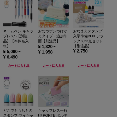
ネームペン キャッ
おむつポンつけか
おなまえスタンプ
プレスS【別注
えタイプ・追加印
入学準備BOX デラ
品】【本体名入
面【別注品】
ックス23点セット
れ】
【別注品】
¥ 1,320～
¥ 2,750
¥ 5,060～
¥ 1,958
¥ 6,490
カートに入れる
カートに入れる
カートに入れる
どこでももちもの
キャップレス一行
スタンプ マイキャ
印 PORTE ポルテ