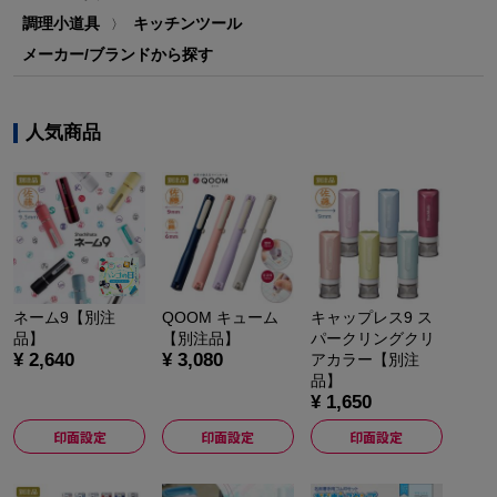
調理小道具
キッチンツール
〉
メーカー/ブランドから探す
人気商品
ネーム9【別注
QOOM キューム
キャップレス9 ス
品】
【別注品】
パークリングクリ
¥ 2,640
¥ 3,080
アカラー【別注
品】
¥ 1,650
印面設定
印面設定
印面設定