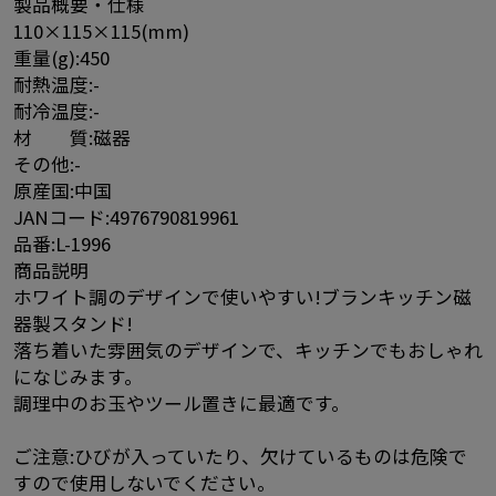
製品概要・仕様
110×115×115(mm)
重量(g):450
耐熱温度:-
耐冷温度:-
材 質:磁器
その他:-
原産国:中国
JANコード:4976790819961
品番:L-1996
商品説明
ホワイト調のデザインで使いやすい!ブランキッチン磁
器製スタンド!
落ち着いた雰囲気のデザインで、キッチンでもおしゃれ
になじみます。
調理中のお玉やツール置きに最適です。
ご注意:ひびが入っていたり、欠けているものは危険で
すので使用しないでください。