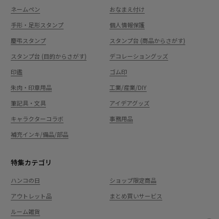
ネームペン
おなまえ付け
手形・足形スタンプ
個人情報保護
慶弔スタンプ
スタンプ台 (商品からさがす)
スタンプ台 (目的からさがす)
デコレーショングッズ
印鑑
ゴム印
朱肉・印章用品
工業/産業/DIY
筆記具・文具
アイデアグッズ
キャラクターコラボ
事務用品
補充インキ/備品/部品
特集カテゴリ
ハンコの日
ショップ限定商品
アウトレット品
まとめ買いサービス
ルーム雑貨