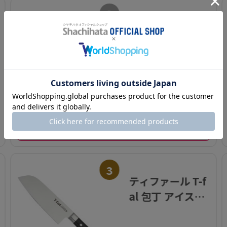
2
ヨシカワ シンク
サイド幅の広が
るスタイリッシ
ュ水切りラック 2
0×57cm
¥ 10,967(税込)～
カートに入れる
3
ティファール T-f
al 包丁 アイスフ
ォース 三徳ナイ
フ 14.5cm