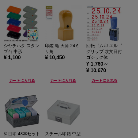
シヤチハタ スタン
印鑑 柘 天角 24ミ
回転ゴム印 エルゴ
プ台 中形
リ角
グリップ 欧文日付
¥ 1,100
¥ 10,450
ゴシック体
¥ 1,760～
¥ 10,670
カートに入れる
カートに入れる
カートに入れる
科目印 48本セット
スチール印箱 中型