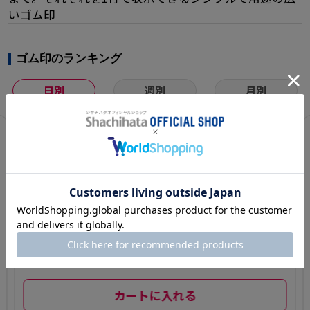
いゴム印
ゴム印のランキング
日別
週別
月別
1
一行印(4.5×58.
5mm) MDF【別
注ゴム印】タテ
型
¥ 1,177(税込)～
カートに入れる