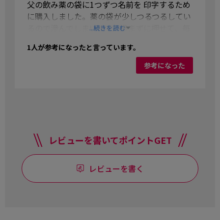
父の飲み薬の袋に1つずつ名前を 印字するため
に購入しました。薬の袋が少しつるつるしてい
るので滲んでしまいます。滲まずに押せて、毎
...続きを読む
回スタンプでインクをつけて押さなければなら
1
人が参考になったと言っています。
ないのが大変です。出来ればいちいちインクを
つけなくても連続して押すことが出来るともっ
参考になった
と嬉しいです。そういう商品はありませんか?
レビューを書いてポイントGET
レビューを書く