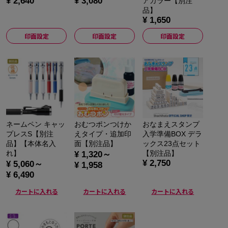
¥ 2,640
¥ 3,080
アカラー【別注
品】
¥ 1,650
印面設定
印面設定
印面設定
ネームペン キャッ
おむつポンつけか
おなまえスタンプ
プレスS【別注
えタイプ・追加印
入学準備BOX デラ
品】【本体名入
面【別注品】
ックス23点セット
れ】
【別注品】
¥ 1,320～
¥ 2,750
¥ 5,060～
¥ 1,958
¥ 6,490
カートに入れる
カートに入れる
カートに入れる