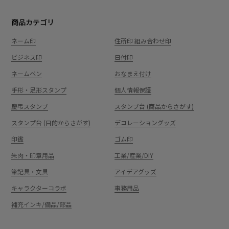
商品カテゴリ
ネーム印
住所印 組み合わせ印
ビジネス印
日付印
ネームペン
おなまえ付け
手形・足形スタンプ
個人情報保護
慶弔スタンプ
スタンプ台 (商品からさがす)
スタンプ台 (目的からさがす)
デコレーショングッズ
印鑑
ゴム印
朱肉・印章用品
工業/産業/DIY
筆記具・文具
アイデアグッズ
キャラクターコラボ
事務用品
補充インキ/備品/部品