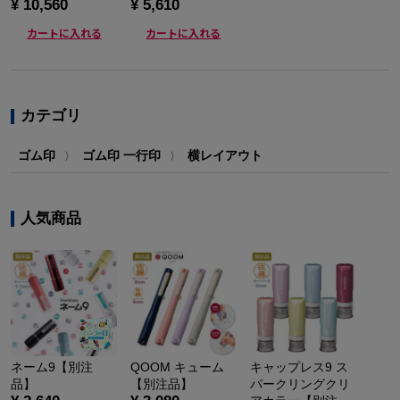
¥ 10,560
¥ 5,610
カートに入れる
カートに入れる
カテゴリ
ゴム印
ゴム印 一行印
横レイアウト
〉
〉
人気商品
ネーム9【別注
QOOM キューム
キャップレス9 ス
品】
【別注品】
パークリングクリ