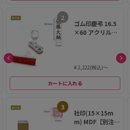
2
ゴム印慶弔 16.5
×60 アクリル
(印面15×58.5m
m) 【別注ゴム
印】
¥ 2,222(税込)～
カートに入れる
3
社印(15×15m
m) MDF【別注ゴ