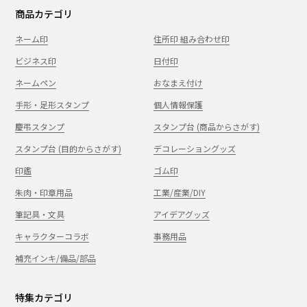
商品カテゴリ
ネーム印
住所印 組み合わせ印
ビジネス印
日付印
ネームペン
おなまえ付け
手形・足形スタンプ
個人情報保護
慶弔スタンプ
スタンプ台 (商品からさがす)
スタンプ台 (目的からさがす)
デコレーショングッズ
印鑑
ゴム印
朱肉・印章用品
工業/産業/DIY
筆記具・文具
アイデアグッズ
キャラクターコラボ
事務用品
補充インキ/備品/部品
特集カテゴリ