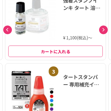
強着スタンプイ
ンキ タート 溶剤
〈スペシャルタ
イプ〉小瓶 55ml
¥ 1,100(税込)～
カートに入れる
3
タートスタンパ
ー 専用補充イン
キ 速乾性多目的
用 20ml【XQTR-
20-SGA】