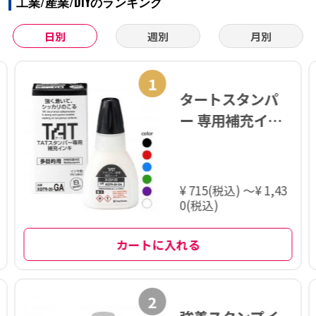
工業/産業/DIYのランキング
日別
週別
月別
1
タートスタンパ
ー 専用補充イン
キ 多目的用 20m
l【XQTR-20-G
A】
¥ 715(税込) ～¥ 1,43
0(税込)
カートに入れる
2