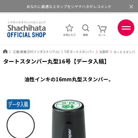
×
あなたに最適なスタンプをシヤチハタがレコメンド
ポイントが貯まる、使える、会員限定ポイントプログラム
〉
工業/産業/DIY(インダストリアル)
〉
TATタートスタンパー
〉
丸型印
〉
タートスタンパー
タートスタンパー丸型16号【データ入稿】
油性インキの16mm丸型スタンパー。