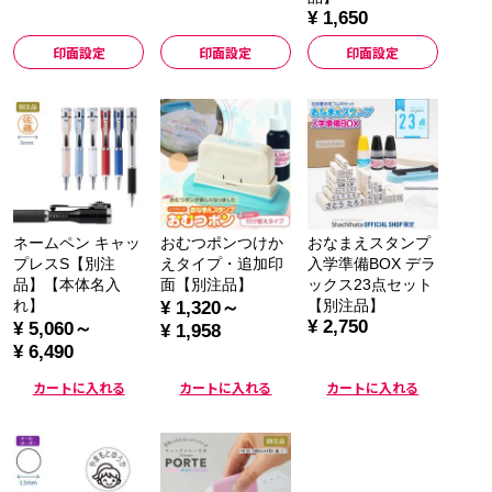
¥ 1,650
印面設定
印面設定
印面設定
ネームペン キャッ
おむつポンつけか
おなまえスタンプ
プレスS【別注
えタイプ・追加印
入学準備BOX デラ
品】【本体名入
面【別注品】
ックス23点セット
れ】
【別注品】
¥ 1,320～
¥ 2,750
¥ 5,060～
¥ 1,958
¥ 6,490
カートに入れる
カートに入れる
カートに入れる