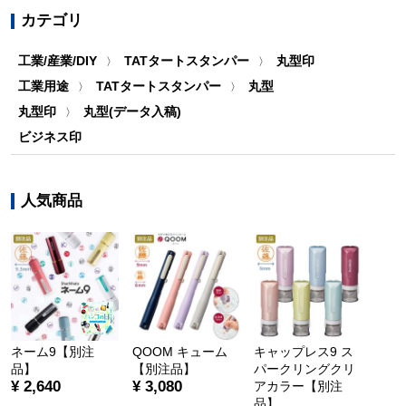
カテゴリ
工業/産業/DIY
TATタートスタンパー
丸型印
〉
〉
工業用途
TATタートスタンパー
丸型
〉
〉
丸型印
丸型(データ入稿)
〉
ビジネス印
人気商品
ネーム9【別注
QOOM キューム
キャップレス9 ス
品】
【別注品】
パークリングクリ
¥ 2,640
¥ 3,080
アカラー【別注
品】