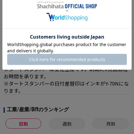
日付差替コマセット￥5,200(+消費税)
[セット内容]タートスタンパー1個、日付差替コマセッ
ト(年月日)、専用溶剤(20ml)1個 [印面サイズ]直径16m
m [書体]9書体 [インキ色]5色
※なつ印対象物の表面状態、使用条件により性能が異
なる場合があります。
※白インキの対応はできません。
※インキの乾燥を防ぐため、タートスタンパーをアル
ミ袋に入れて保管してください。
※タートスタンパーは受注生産です。納期に約2週間程
お時間を承ります。
※タートスタンパーの日付差替印はインキがY-70Nにな
ります。
工業/産業/DIYのランキング
日別
週別
月別