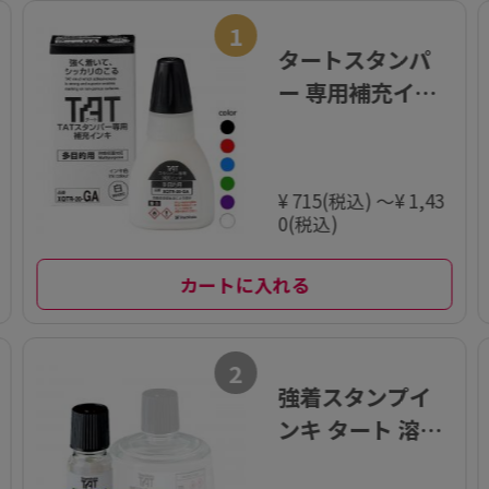
1
タートスタンパ
ー 専用補充イン
キ 多目的用 20m
l【XQTR-20-G
A】
¥ 715(税込) ～¥ 1,43
0(税込)
カートに入れる
2
強着スタンプイ
ンキ タート 溶剤
〈スペシャルタ