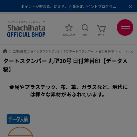
×
ポイントが貯まる、使える、会員限定ポイントプログラム
メール便1,500円以上 / 宅配便3,500円以上のお買い物で送料無料
あなたに最適なスタンプをシヤチハタがレコメンド
ポイントが貯まる、使える、会員限定ポイントプログラム
〉
工業/産業/DIY(インダストリアル)
〉
TATタートスタンパー
〉
日付差替印
〉
タートスタン
タートスタンパー 丸型20号 日付差替印【データ入
稿】
金属やプラスチック、布、革、ガラスなど、現代に
は様々な素材があふれています。