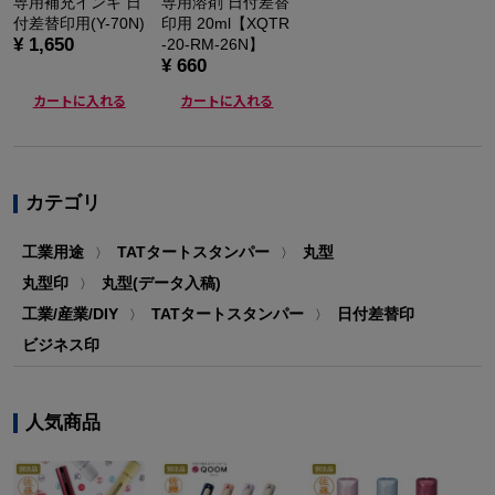
専用補充インキ 日
専用溶剤 日付差替
付差替印用(Y-70N)
印用 20ml【XQTR
¥ 1,650
-20-RM-26N】
¥ 660
カートに入れる
カートに入れる
カテゴリ
工業用途
TATタートスタンパー
丸型
〉
〉
丸型印
丸型(データ入稿)
〉
工業/産業/DIY
TATタートスタンパー
日付差替印
〉
〉
ビジネス印
人気商品