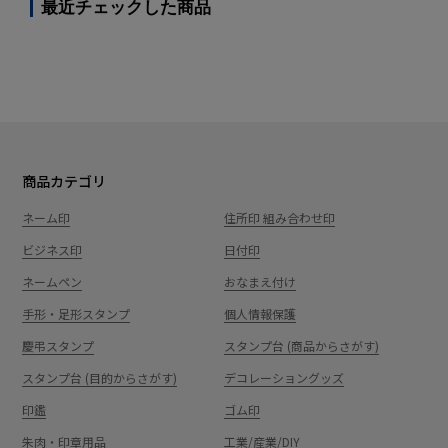
最近チェックした商品
商品カテゴリ
ネーム印
住所印 組み合わせ印
ビジネス印
日付印
ネームペン
おなまえ付け
手形・足形スタンプ
個人情報保護
慶弔スタンプ
スタンプ台 (商品からさがす)
スタンプ台 (目的からさがす)
デコレーショングッズ
印鑑
ゴム印
朱肉・印章用品
工業/産業/DIY