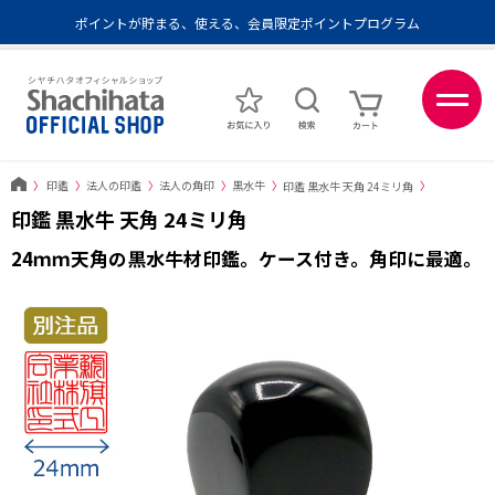
メール便1,500円以上 / 宅配便3,500円以上のお買い物で送料無料
あなたに最適なスタンプをシヤチハタがレコメンド
ポイントが貯まる、使える、会員限定ポイントプログラム
〉
印鑑
〉
法人の印鑑
〉
法人の角印
〉
黒水牛
〉
印鑑 黒水牛 天角 24ミリ角
〉
印鑑 黒水牛 天角 24ミリ角
24ｍｍ天角の黒水牛材印鑑。ケース付き。角印に最適。