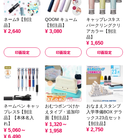
ネーム9【別注
QOOM キューム
キャップレス9 ス
品】
【別注品】
パークリングクリ
¥ 2,640
¥ 3,080
アカラー【別注
品】
¥ 1,650
印面設定
印面設定
印面設定
ネームペン キャッ
おむつポンつけか
おなまえスタンプ
プレスS【別注
えタイプ・追加印
入学準備BOX デラ
品】【本体名入
面【別注品】
ックス23点セット
れ】
【別注品】
¥ 1,320～
¥ 2,750
¥ 5,060～
¥ 1,958
¥ 6,490