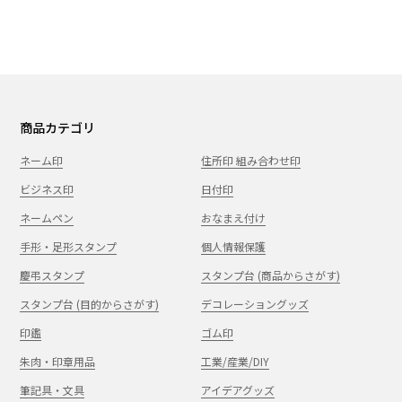
商品カテゴリ
ネーム印
住所印 組み合わせ印
ビジネス印
日付印
ネームペン
おなまえ付け
手形・足形スタンプ
個人情報保護
慶弔スタンプ
スタンプ台 (商品からさがす)
スタンプ台 (目的からさがす)
デコレーショングッズ
印鑑
ゴム印
朱肉・印章用品
工業/産業/DIY
筆記具・文具
アイデアグッズ