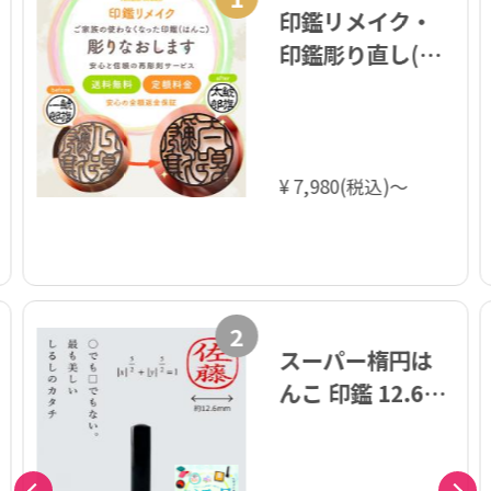
印鑑リメイク・
印鑑彫り直し(改
刻)
¥ 7,980(税込)～
2
スーパー楕円は
んこ 印鑑 12.6ミ
リ