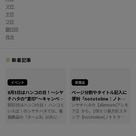
マ行
ヤ行
ワ行
銀行印
月分
新着記事
イベント
新商品
8月5日はハンコの日！～シヤ
ページ分割やタイトル記入に
チハタの"夏印"～キャンペー
便利「nototoline：ノトト
ン
8月5日はハンコの日！ ハンコと
ライン」
シヤチハタの【allemore(アレモ
いえば！のシヤチハタでは、看
ア)】から、100ミリ長方形スタ
板商品の「ネーム9」以外に
ンプ【nototoline(ノトトライ
も、たくさんのハンコにまつわ
ン)】が登場！ ペンケースにも
る商品を揃えています。
入れやすいコンパクトさで、い
つでもどこでも手帳時間がはか