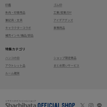
印鑑
ゴム印
朱肉・印章用品
工業/産業/DIY
筆記具・文具
アイデアグッズ
キャラクターコラボ
事務用品
補充インキ/備品/部品
特集カテゴリ
ハンコの日
ショップ限定商品
アウトレット品
まとめ買いサービス
ルーム雑貨