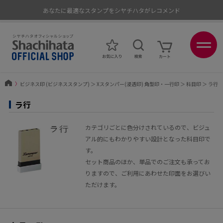
あなたに最適なスタンプをシヤチハタがレコメンド
ポイントが貯まる、使える、会員限定ポイントプログラム
〉
ビジネス印 (ビジネススタンプ)
＞
Xスタンパー(浸透印) 角型印・一行印
＞
科目印
＞
ラ行
ラ行
カテゴリごとに色分けされているので、ビジュ
アル的にもわかりやすい設計となった科目印で
す。
セット商品のほか、単品でのご注文も承ってお
りますので、ご利用にあわせた印面をお選びい
ただけます。