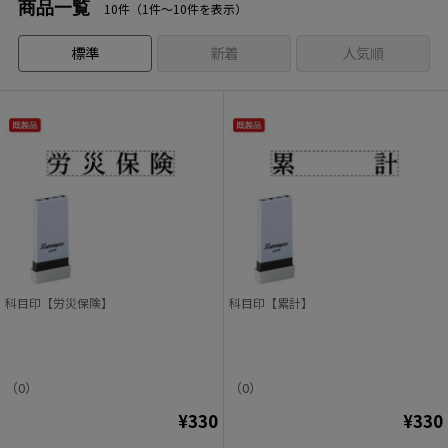
商品一覧
10件（1件〜10件を表示）
標準
新着
人気順
科目印【労災保険】
科目印【累計】
（0）
（0）
¥330
¥330