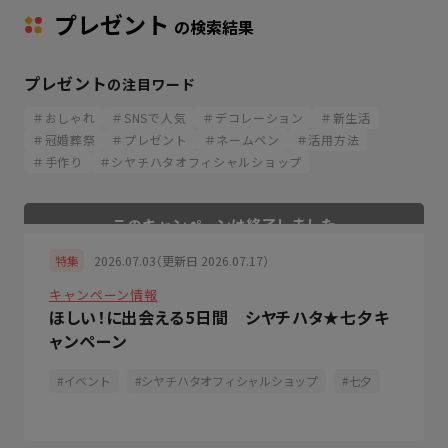
プレゼント
の検索結果
プレゼント
の注目ワード
＃おしゃれ
＃SNSで人気
＃デコレーション
＃新生活
＃冠婚葬祭
＃プレゼント
＃ネームペン
＃活用方法
＃手作り
＃シヤチハタオフィシャルショップ
2026.07.03（更新日 2026.07.17）
特集
キャンペーン情報
ほしい！に出会える5日間 シヤチハタ★七夕キ
ャンペーン
イベント
シヤチハタオフィシャルショップ
七夕