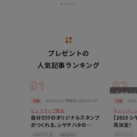
プレゼント
の
人気記事ランキング
01
02
4.05.29）
2023.10.31（更新日 2026.07.03）
2024
特集
特集
ピックアップ商品
キャンペー
形・足形
自分だけのオリジナルスタンプ
【2025
ビー用】
がつくれる、シヤチハタの
売決定！
「OSMO(オスモ)」
商品紹介
SNSで人気
商品紹介
イベント