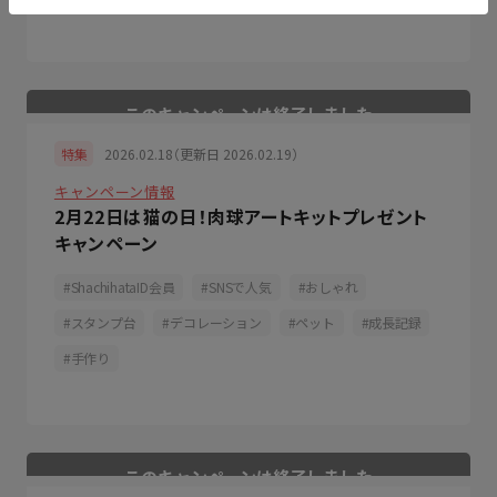
2026.02.18（更新日 2026.02.19）
特集
キャンペーン情報
2月22日は猫の日！肉球アートキットプレゼント
キャンペーン
ShachihataID会員
SNSで人気
おしゃれ
スタンプ台
デコレーション
ペット
成長記録
手作り