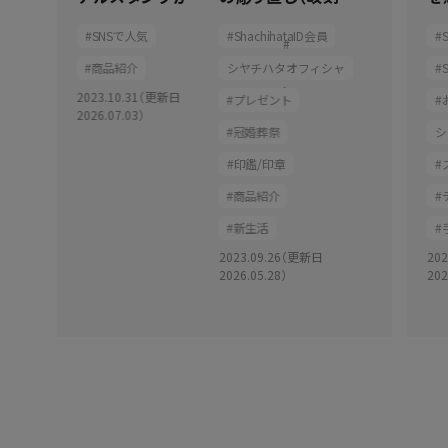
れる、シヤチハタの
〜ご家族が使わな
り
SNSで人気
ShachihataID会員
S
「OSMO(オスモ)」
くなった印鑑（はん
を
こ）を彫りなおしま
商品紹介
シヤチハタオフィシャ
す〜
ルショップ
2023.10.31（更新日
プレゼント
2026.07.03）
冠婚葬祭
シ
ル
印鑑/印章
商品紹介
新生活
2023.09.26（更新日
20
2026.05.28）
202