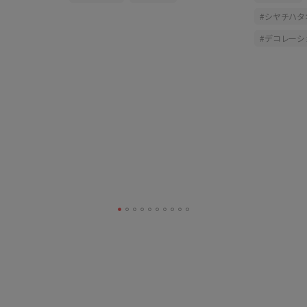
録
シヤチハタ
デコレーシ