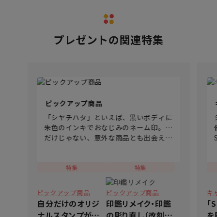
プレゼント
の関連特集
ピックアップ商品
た
「シヤチハタ」といえば、黒いボディに
ト
朱色のインキでおなじみのネーム印。…
い
だけじゃない、意外な商品とも出会える
のが「ピックアップ商品」です。 ハン
、
ドメイドや子育てのシーンに活躍する商
ー
品、オフィシャルショップ限定品など新
特集
特集
しいシヤチハタの一面を見つけてみてく
ださいね♪
ピックアップ商品
ピックアップ商品
キ
自分だけのオリジ
印鑑リメイク・印鑑
「S
ナルスタンプがつく
の彫り直し（改刻）
を