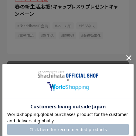
春の新生活応援！キャップレス9 プレゼントキャ
ンペーン
ShachihataID会員
ネーム印
ビジネス
事務用品
新生活
時短術
業務効率化
2026.03.02（更新日 2026.03.10）
特集
キャンペーン情報
春の新生活応援！Shachihata START UPキャ
ンペーン！
イベント
スタンプ台/朱肉
ネームペン
ネーム印
ビジネス
印鑑/印章
新生活
業務効率化