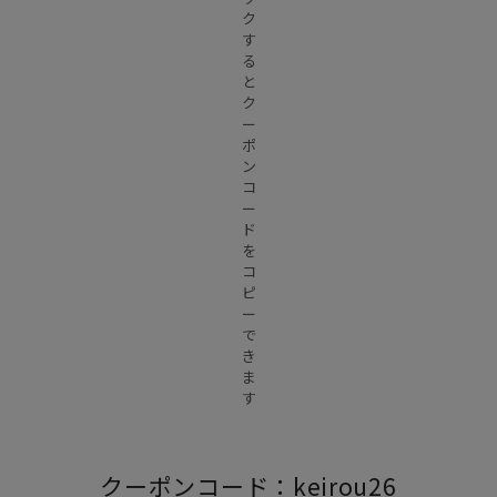
ク
す
る
と
ク
ー
ポ
ン
コ
ー
ド
を
コ
ピ
ー
で
き
ま
す
クーポンコード：keirou26