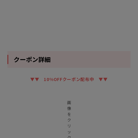
クーポン詳細
▼▼ 10%OFFクーポン配布中 ▼▼
画
像
を
ク
リ
ッ
ク