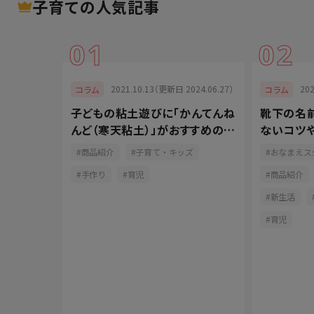
子育て
の人気記事
01
02
025.04.30）
2021.10.13（更新日 2024.06.27）
20
コラム
コラム
き方と
子どもの粘土遊びに「かんてんね
靴下の名前
法やきれい
んど（寒天粘土）」がおすすめの理
ないコツ
由
紹介
商品紹介
子育て・キッズ
おなまえス
ズ
手作り
育児
商品紹介
用方法
新生活
育児