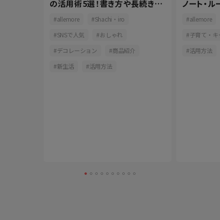
当日の流
の活用術5選！書き方や長続きの
ノート・ル
コツをご紹介
プ活用でも
ョン
allemore
Shachi・iro
allemore
ズ
SNSで人気
おしゃれ
子育て・キ
作り
デコレーション
商品紹介
活用方法
新生活
活用方法