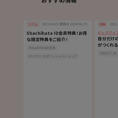
6.05.26）
2023.04.19（更新日 2024.06.19）
2023
コラム
特集
Shachihata ID会員特典！お得
ピックアッ
最適！大判
自分だけ
な限定特典をご紹介！
【PALM
がつくれる
ShachihataID会員
「OSMO(
報
SNSで人気
シヤチハタオフィシャルショップ
手作り