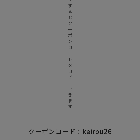
す
る
と
ク
ー
ポ
ン
コ
ー
ド
を
コ
ピ
ー
で
き
ま
す
クーポンコード：keirou26