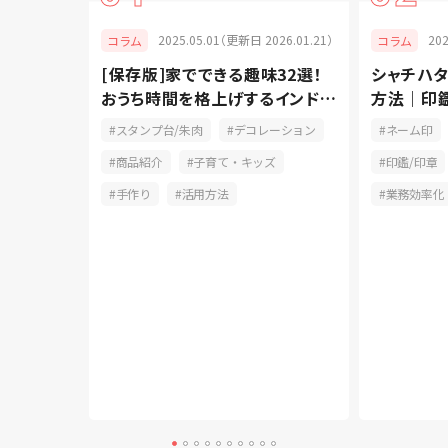
025.05.08）
2025.05.01（更新日 2026.01.21）
20
コラム
コラム
からおし
[保存版]家でできる趣味32選！
シャチハ
おうち時間を格上げするインドア
方法｜印
派
のやり方
品紹介
スタンプ台/朱肉
デコレーション
ネーム印
商品紹介
子育て・キッズ
印鑑/印章
手作り
活用方法
業務効率化