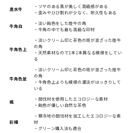
・ツヤのある黒が美しく高級感がある
黒水牛
・歪みやひび割れが少なく、耐久性もある
・淡い飴色をした陸牛の角
牛角白
・牛角の中でも最も高級な印材
・淡いクリーム印と茶色の斑が混ざった陸牛
の角
牛角色上
・天然素材なので1本1本異なる模様をしてい
る
・淡いクリーム印と茶色の斑が混ざった陸牛
の角
牛角色並
・牛角色上よりも模様の濃淡がはっきりして
いる
・間伐材を使用したエコロジーな素材
楓
・飴色が優しい自然な茶色
・寒冷地の間伐材を加工したエコロジーな素
彩樺
材
・グリーン購入法も適合