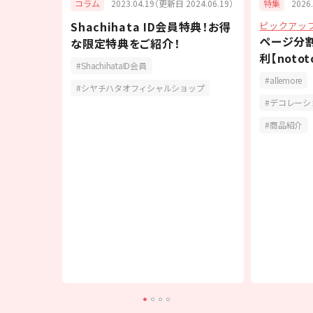
6.07.31）
2023.04.19（更新日 2024.06.19）
2026
コラム
特集
Shachihata ID会員特典！お得
ピックアッ
ARKER（イ
ページ分
な限定特典をご紹介！
ら、オフィ
利【noto
ShachihataID会員
付き！
allemore
シヤチハタオフィシャルショップ
報
デコレーシ
活用方法
商品紹介