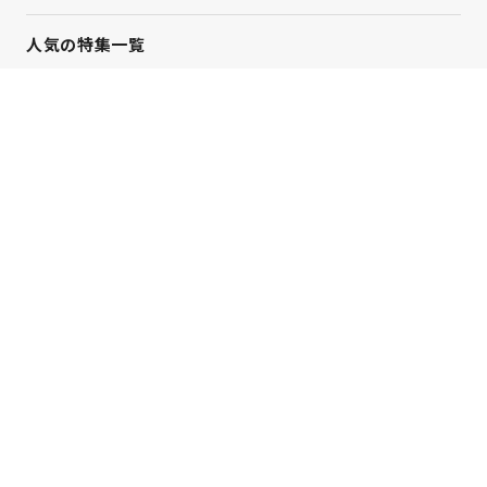
人気の特集一覧
新着コラム
シーンから探す
目的から探す
イト
シヤチハタクラウド
シヤチ