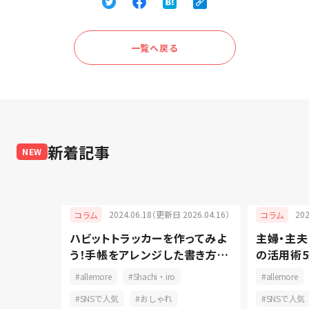
一覧へ戻る
新着記事
NEW
2024.06.18（更新日 2026.04.16）
20
コラム
コラム
026.03.27）
ハビットトラッカーを作ってみよ
主婦・主
すすめの
う！手帳をアレンジした書き方と
の活用術5
長続きの秘訣
コツをご
allemore
Shachi・iro
allemore
SNSで人気
おしゃれ
SNSで人気