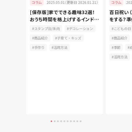
2025.05.01（更新日 2026.01.21）
20
コラム
コラム
024.06.27）
[保存版]家でできる趣味32選！
百日祝い
る！手帳
おうち時間を格上げするインドア
をする？準
タンプ
派
れを説明
スタンプ台/朱肉
デコレーション
こどもの日
ン
商品紹介
子育て・キッズ
商品紹介
商品紹介
手作り
活用方法
季節
活用方法