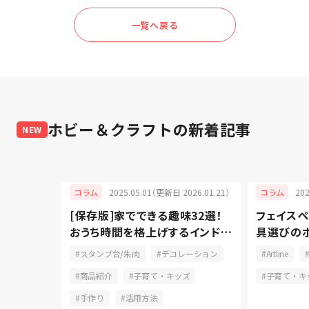
一覧へ戻る
ホビー＆クラフト
の新着記事
NEW
2025.05.01（更新日 2026.01.21）
20
コラム
コラム
025.01.30）
[保存版]家でできる趣味32選！
フェイスペ
ャラクタ
おうち時間を格上げするインドア
具選びの
レンジ方法
派
カー
スタンプ台/朱肉
デコレーション
Artline
肉
商品紹介
子育て・キッズ
子育て・キ
録
手作り
活用方法