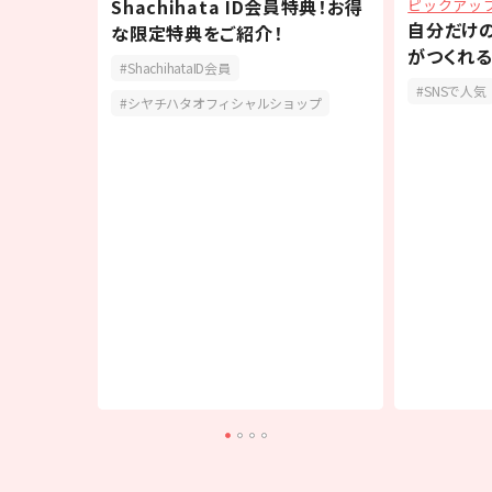
Shachihata ID会員特典！お得
ピックアッ
ンが作れ
自分だけ
な限定特典をご紹介！
ラッピング
がつくれる
ShachihataID会員
ド】
「OSMO(
SNSで人気
シヤチハタオフィシャルショップ
ント
手作り