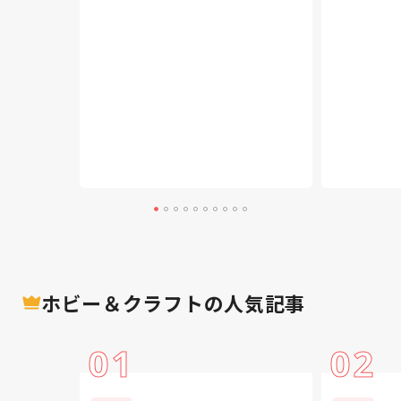
育児
ホビー＆クラフト
の人気記事
01
02