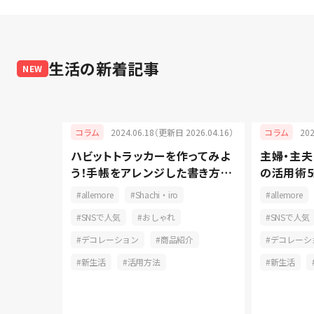
生活
の新着記事
NEW
2024.06.18（更新日 2026.04.16）
20
コラム
コラム
ハビットトラッカーを作ってみよ
主婦・主
025.05.08）
う！手帳をアレンジした書き方と
の活用術5
るものづく
長続きの秘訣
コツをご
allemore
Shachi・iro
allemore
して快適
SNSで人気
おしゃれ
SNSで人気
ン
デコレーション
商品紹介
デコレーシ
育児
新生活
活用方法
新生活