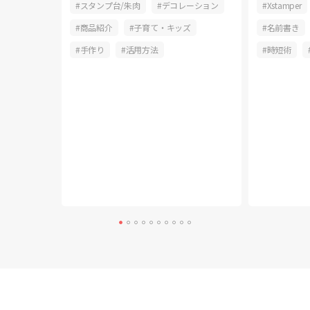
おしゃれ
スタンプ台/朱肉
デコレーション
Xstamper
介
商品紹介
子育て・キッズ
名前書き
釣り
手作り
活用方法
時短術