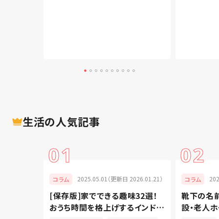
生活
の人気記事
01
02
025.01.29）
2025.05.01（更新日 2026.01.21）
20
コラム
コラム
を上げよ
[保存版]家でできる趣味32選！
靴下の名
手軽なお
おうち時間を格上げするインドア
設・老人
派
ると便利な