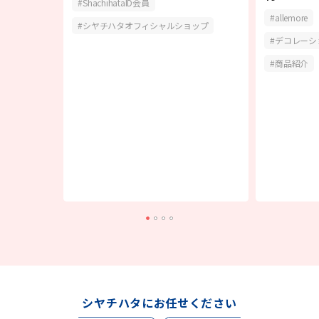
ShachihataID会員
allemore
シヤチハタオフィシャルショップ
ーション
デコレーシ
商品紹介
シヤチハタにお任せください