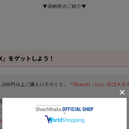
▼収納例のご紹介▼
X』をゲットしよう！
込5,000円以上ご購入いただくと、
『Shachi・iro』ロゴ入
ら、組み合わせは自由！
ご購入で最大1個までです。
くなり次第終了です。