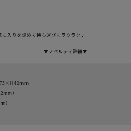
気に入りを詰めて持ち運びもラクラク♪
▼ノベルティ詳細▼
75×H40ｍｍ
2mm）
5㎜）