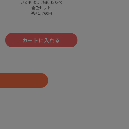
いろもよう 淡彩 わらべ
全色セット
税込1,760円
カートに入れる