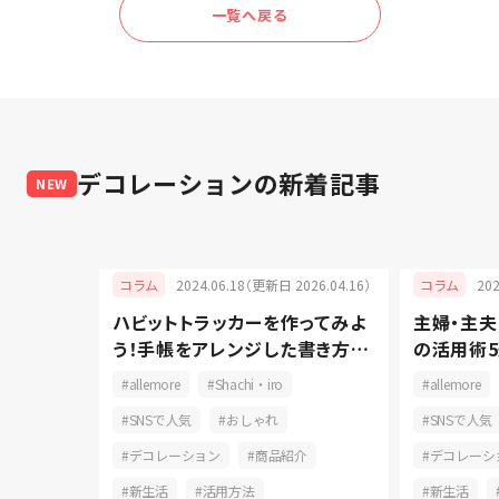
一覧へ戻る
デコレーション
の新着記事
NEW
025.12.12）
2024.06.18（更新日 2026.04.16）
20
コラム
コラム
るバース
ハビットトラッカーを作ってみよ
主婦・主
おしゃれ
う！手帳をアレンジした書き方と
の活用術5
長続きの秘訣
コツをご
おしゃれ
allemore
Shachi・iro
allemore
ーション
SNSで人気
おしゃれ
SNSで人気
活用方法
デコレーション
商品紹介
デコレーシ
新生活
活用方法
新生活