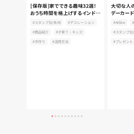
ツ！ペンの
[保存版]家でできる趣味32選！
大切な人
よう
おうち時間を格上げするインドア
デーカー
派
に！
ン
スタンプ台/朱肉
デコレーション
Artline
商品紹介
子育て・キッズ
スタンプ台
手作り
活用方法
プレゼント