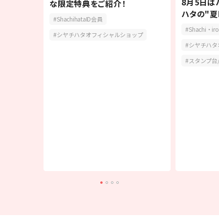
記入に便
8月5日は
な限定特典をご紹介！
トライン」
ハタの"夏
ShachihataID会員
Shachi・iro
シヤチハタオフィシャルショップ
シヤチハタ
スタンプ台