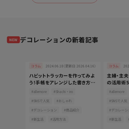
デコレーション
の新着記事
NEW
025.12.12）
2024.06.18（更新日 2026.04.16）
20
コラム
コラム
るバース
ハビットトラッカーを作ってみよ
主婦・主
おしゃれ
う！手帳をアレンジした書き方と
の活用術5
長続きの秘訣
コツをご
おしゃれ
allemore
Shachi・iro
allemore
ーション
SNSで人気
おしゃれ
SNSで人気
活用方法
デコレーション
商品紹介
デコレーシ
新生活
活用方法
新生活