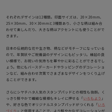
それぞれデザインは12種類。印面サイズは、20×20mm、
25×30mm、30×30mmと3種類あり、小さな柄は組み合
わせて楽しんだり、大きな柄はアクセントにも使うことがで
きます。
日本の伝統的な花や生き物、柄などがモチーフになっている
ので、年賀状やご祝儀袋のデザインにもピッタリ。縁起の良
い模様で、お祝いの気持ちを華やかに彩ることができるでし
ょう。他にもバースデーカードやラッピングのデコレーショ
ンなど、組み合わせ次第でさまざまなデザインをつくり上げ
ることができます。
さらにシヤチハタ人気のスタンプパッドとの相性も抜群。く
っきり鮮やかで繊細な模様もキレイに押せる「
いろもよう
」
や、好きな色でオリジナルスタンプパッドがつくれる「
いろ
づくり
」と併用することで、より鮮やかなデコレーションが