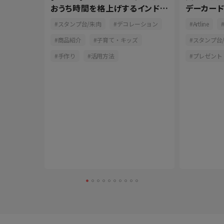
よう
おうち時間を格上げするインドア
デーカー
派
に！
ン
スタンプ台/朱肉
デコレーション
Artline
商品紹介
子育て・キッズ
スタンプ台
手作り
活用方法
プレゼント