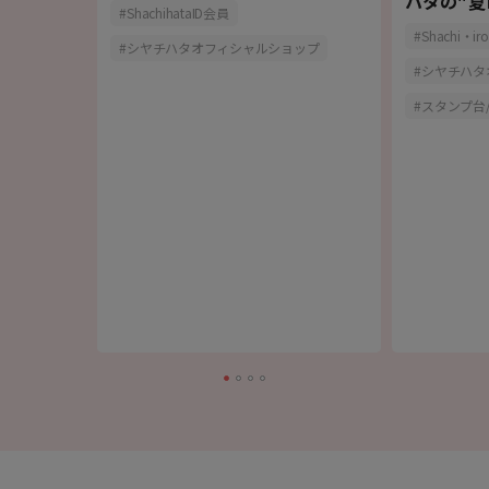
トライン」
ハタの"夏
ShachihataID会員
Shachi・iro
シヤチハタオフィシャルショップ
シヤチハタ
スタンプ台