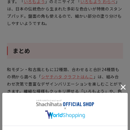
ます。「
いろもよう
」のミニサイズ 「
いろもよう わらべ
」
は、日本の伝統色から生まれた多彩な色合いが特徴のスタン
プパッド。盤面の角も使えるので、
細かい部分の塗り分けも
しやすい
ようですね。
まとめ
和モダン・和古風ともに12種類、合わせると合計24種類も
の柄から選べる「
シヤチハタ クラフトはんこ
」は、組み合
わせ次第で豊富なデザインバリエーションを楽しむことがで
きます。繊細な模様もクッキリ押せる「いろもよう」や、色
を自由につくれる「いろづくり」などのスタンプパッドを一
緒に使用することで、インクの発色も鮮やかになり、より華
やかに彩ることができるでしょう。
和模様が似合う年賀状やご祝儀・ぽち袋はもちろん、ラッピ