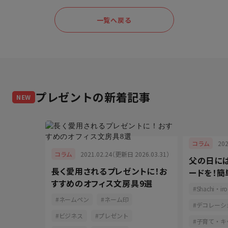
一覧へ戻る
プレゼント
の新着記事
NEW
025.02.05）
20
コラム
2021.02.24（更新日 2026.03.31）
コラム
事には何
父の日に
長く愛用されるプレゼントに！お
ゃんのイ
ードを！簡
すすめのオフィス文房具9選
ばれる書
ーション
Shachi・iro
ネームペン
ネーム印
デコレーシ
ビジネス
プレゼント
子育て・キ