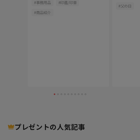
事務用品
印鑑/印章
活用方法
父の日
商品紹介
プレゼント
の人気記事