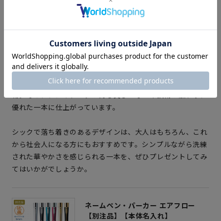
★★★★★
レビュー（3）
商品ページはこちら
「ネームペン・パーカー プラウディ
は、英王室御用達の老舗
の筆記具メーカー「PARKER（パーカー）」とのコラボアイ
テムです。さらっとした書き心地は、パーカーの技術力の賜
物。そこに、シヤチハタが誇る美しいなつ印技術が加わり、
優れた一本に仕上がっています。
シックで落ち着きのあるデザインは、大人はもちろん、これ
から社会人になる方にもおすすめです。シンプルながら洗練
された華やかさを感じられる一本を、ぜひプレゼントしてみ
てはいかがでしょうか。
ネームペン・パーカー エアフロー
【別注品】【本体名入れ】