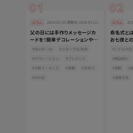
01
02
024.06.26）
2024.05.20（更新日 2026.03.11）
20
コラム
コラム
ィの相場
父の日には手作りメッセージカ
命名式と
テム15
ードを！簡単デコレーションや喜
お七夜と
ばれる書き方を紹介
方を紹介
Shachi・iro
スタンプ台/朱肉
こどもの日
デコレーション
プレゼント
商品紹介
子育て・キッズ
季節
手作り
季節
父の日
活用方法