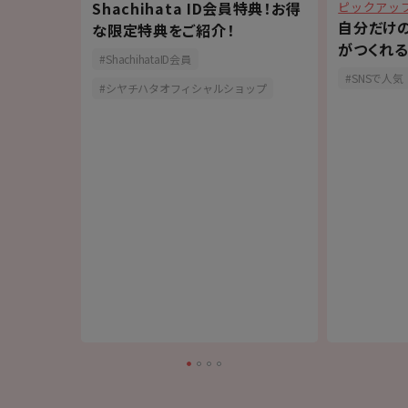
Shachihata ID会員特典！お得
ピックアッ
ショップ
自分だけ
な限定特典をご紹介！
ーアルした
がつくれる
ShachihataID会員
】
「OSMO(
おしゃれ
SNSで人気
シヤチハタオフィシャルショップ
ップ
ペン
商品紹介