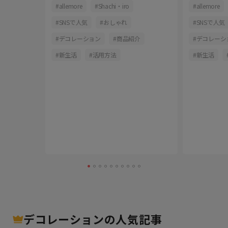
長続きの秘訣
コツをご
おしゃれ
allemore
Shachi・iro
allemore
ーション
SNSで人気
おしゃれ
SNSで人気
活用方法
デコレーション
商品紹介
デコレーシ
新生活
活用方法
新生活
デコレーション
の人気記事