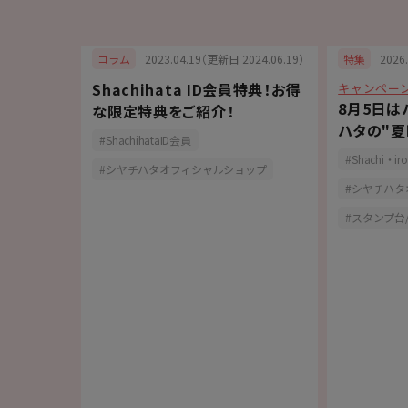
6.07.15）
2023.04.19（更新日 2024.06.19）
2026
コラム
特集
Shachihata ID会員特典！お得
キャンペー
記入に便
8月5日は
な限定特典をご紹介！
トライン」
ハタの"夏
ShachihataID会員
Shachi・iro
シヤチハタオフィシャルショップ
シヤチハタ
スタンプ台