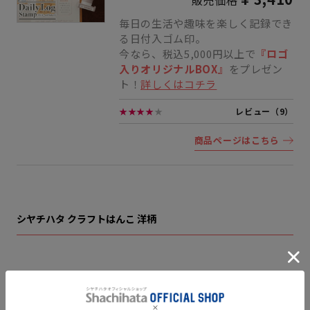
毎日の生活や趣味を楽しく記録でき
る日付入ゴム印。
今なら、税込5,000円以上で
『ロゴ
入りオリジナルBOX』
をプレゼン
ト！
詳しくはコチラ
★★★★
★
レビュー（9）
商品ページはこちら
シヤチハタ クラフトはんこ 洋柄
「
シヤチハタクラフトはんこ 洋柄
」は、レース模様やスイ