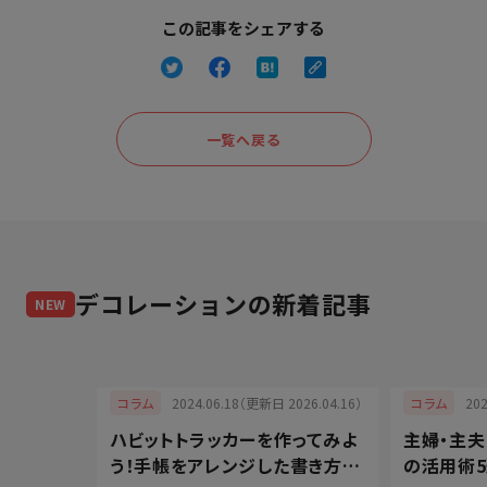
この記事をシェアする
一覧へ戻る
デコレーション
の新着記事
NEW
025.12.12）
2024.06.18（更新日 2026.04.16）
20
コラム
コラム
るバース
ハビットトラッカーを作ってみよ
主婦・主
おしゃれ
う！手帳をアレンジした書き方と
の活用術5