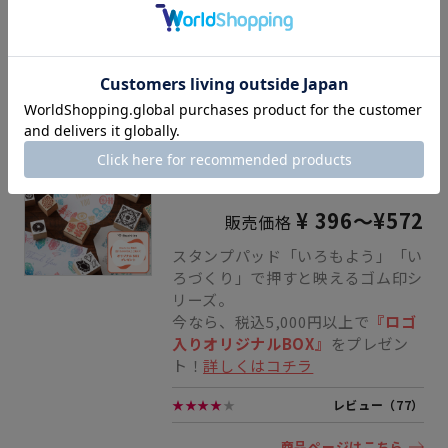
ーツをモチーフにしたかわいらしい24種類のデザインがあり
ます。重ね押しも楽しめる大ぶりの柄から、繊細な模様ま
で、豊富なバリエーションでさまざまなアレンジが楽しめる
はんこで、日記デコでも大活躍する、頼もしいグッズです。
シヤチハタ クラフトはんこ 洋柄
¥ 396～¥572
販売価格
スタンプパッド「いろもよう」「い
ろづくり」で押すと映えるゴム印シ
リーズ。
今なら、税込5,000円以上で
『ロゴ
入りオリジナルBOX』
をプレゼン
ト！
詳しくはコチラ
★★★★
★
レビュー（77）
商品ページはこちら