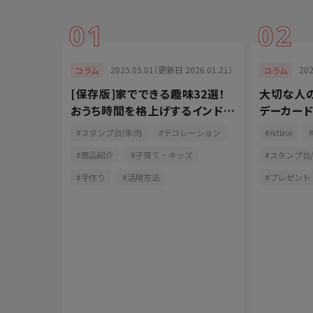
01
02
024.07.11）
2025.05.01（更新日 2026.01.21）
20
コラム
コラム
ツ！ペンの
[保存版]家でできる趣味32選！
大切な人
よう
おうち時間を格上げするインドア
デーカー
派
に！
ン
スタンプ台/朱肉
デコレーション
Artline
商品紹介
子育て・キッズ
スタンプ台
手作り
活用方法
プレゼント