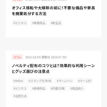
オフィス移転や大掃除の前に！不要な備品や家具
を廃棄処分する方法
ビジネス
事務用品
新生活
2021.03.03（更新日 2024.07.30）
コラム
​ノベルティ配布のコツとは？効果的な利用シーン
とグッズ選びの注意点
Artline
スタンプ台/朱肉
ネームペン
ネーム印
ビジネス
事務用品
印鑑/印章
商品紹介
活用方法