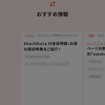
おすすめ情報
6.07.03）
2023.04.19（更新日 2024.06.19）
2026
コラム
特集
Shachihata ID会員特典！お得
ピックアッ
スタンプ
ページ分
な限定特典をご紹介！
の
利「noto
ShachihataID会員
allemore
シヤチハタオフィシャルショップ
デコレーシ
商品紹介