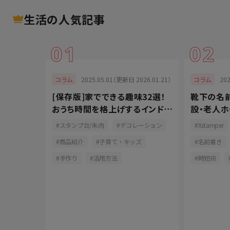
生活
の人気記事
01
02
025.01.29）
2025.05.01（更新日 2026.01.21）
20
コラム
コラム
を上げよ
[保存版]家でできる趣味32選！
靴下の名
手軽なお
おうち時間を格上げするインドア
設・老人
派
ると便利な
おしゃれ
スタンプ台/朱肉
デコレーション
Xstamper
介
商品紹介
子育て・キッズ
名前書き
釣り
手作り
活用方法
時短術