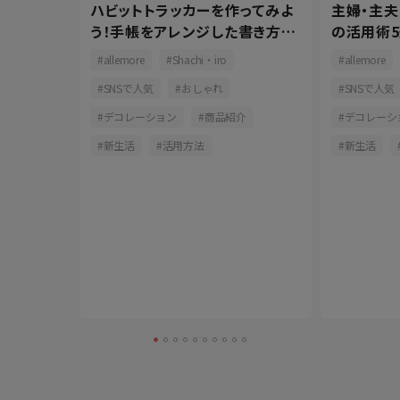
ハビットトラッカーを作ってみよ
主婦・主
025.05.08）
う！手帳をアレンジした書き方と
の活用術5
るものづく
長続きの秘訣
コツをご
allemore
Shachi・iro
allemore
して快適
SNSで人気
おしゃれ
SNSで人気
ン
デコレーション
商品紹介
デコレーシ
育児
新生活
活用方法
新生活