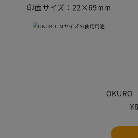
印面サイズ：22×69mm
OKUR
¥