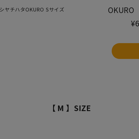
OKUR
¥
【 M 】SIZE