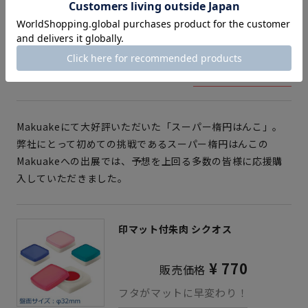
〇でも□でもない、スーパー楕円は
んこ。ケース付き。
★★★★
★
レビュー（49）
商品ページはこちら
Makuakeにて大好評いただいた「スーパー楕円はんこ」。
弊社にとって初めての挑戦であるスーパー楕円はんこの
Makuakeへの出展では、予想を上回る多数の皆様に応援購
入していただきました。
印マット付朱肉 シクオス
¥ 770
販売価格
フタがマットに早変わり！