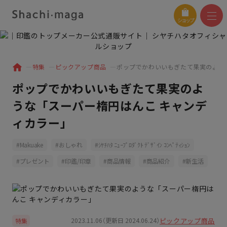
ショップ
特集
ピックアップ商品
ポップでかわいいもぎたて果実のよう
ポップでかわいいもぎたて果実のよ
うな「スーパー楕円はんこ キャンデ
ィカラー」
Makuake
おしゃれ
ｼﾔﾁﾊﾀ ﾆｭｰﾌﾟﾛﾀﾞｸﾄ ﾃﾞｻﾞｲﾝ ｺﾝﾍﾟﾃｨｼｮﾝ
プレゼント
印鑑/印章
商品情報
商品紹介
新生活
ピックアップ商品
2023.11.06（更新日 2024.06.24）
特集