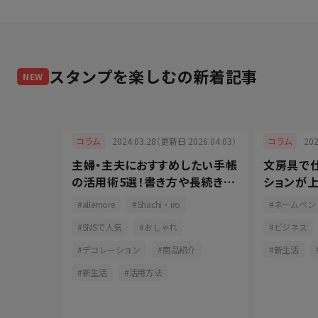
スタンプを楽しむ
の新着記事
NEW
2024.03.28（更新日 2026.04.03）
20
コラム
コラム
025.07.03）
主婦・主夫におすすめしたい手帳
文房具で仕
立つ！名
の活用術5選！書き方や長続きの
ションが上
7選
コツをご紹介
選
allemore
Shachi・iro
ネームペン
ンプ
SNSで人気
おしゃれ
ビジネス
デコレーション
商品紹介
新生活
新生活
活用方法