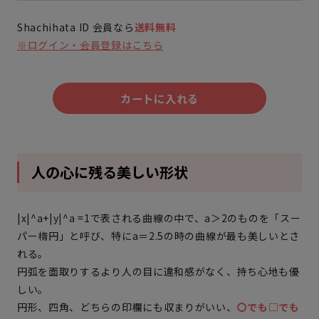
Shachihata ID 会員なら
送料無料
※ログイン・会員登録はこちら
カートに入れる
人の心に残る美しい形状
|x|^a+|y|^a =1で表される曲線の中で、a＞2のものを「スー
パー楕円」と呼び、特にa＝2.5の時の曲線が最も美しいとさ
れる。
円弧を面取りするより人の目に違和感がなく、持ち心地も優
しい。
円形、四角、どちらの印欄にも収まりがいい、
〇でも□でも