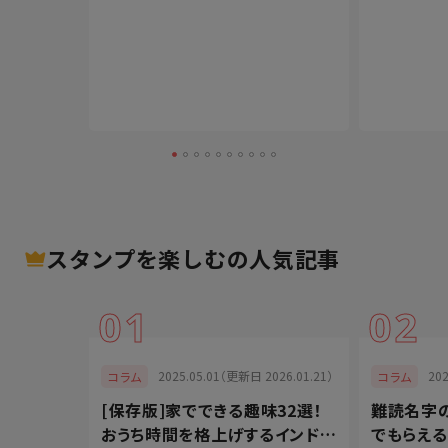
スタンプを楽しむ
の人気記事
01
02
025.01.30）
2025.05.01（更新日 2026.01.21）
20
コラム
コラム
さしく発
[保存版]家でできる趣味32選！
難読名字
ORS」で決
おうち時間を格上げするインドア
でもらえ