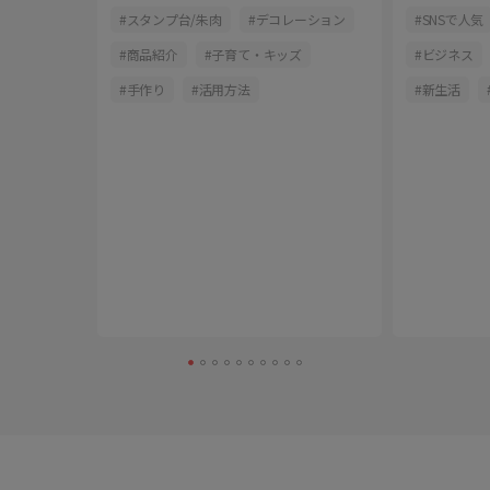
派
ム印をご
肉
スタンプ台/朱肉
デコレーション
SNSで人気
商品紹介
子育て・キッズ
ビジネス
録
手作り
活用方法
新生活
育児