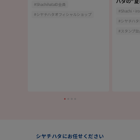
タンプ&専用
ハタの"夏
ShachihataID会員
Shachi・iro
シヤチハタオフィシャルショップ
報
シヤチハタ
スタンプ台
シヤチハタにお任せください