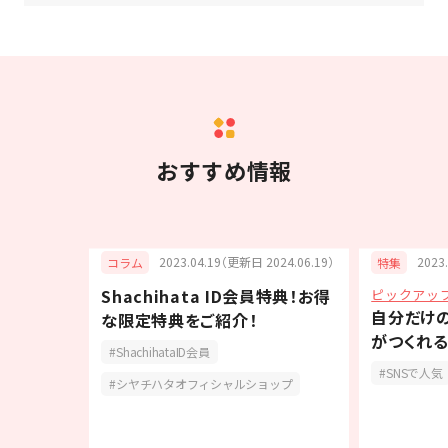
おすすめ情報
6.05.26）
2023.04.19（更新日 2024.06.19）
2023
コラム
特集
Shachihata ID会員特典！お得
ピックアッ
最適！大判
自分だけ
な限定特典をご紹介！
【PALM
がつくれる
ShachihataID会員
「OSMO(
報
SNSで人気
シヤチハタオフィシャルショップ
手作り