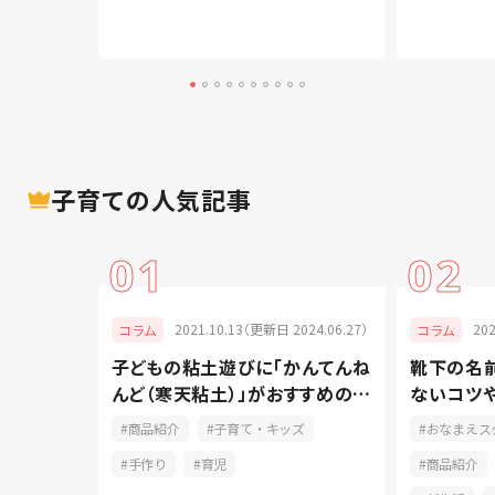
子育て
の人気記事
01
02
025.04.30）
2021.10.13（更新日 2024.06.27）
20
コラム
コラム
き方と
子どもの粘土遊びに「かんてんね
靴下の名前
法やきれい
んど（寒天粘土）」がおすすめの理
ないコツ
由
紹介
商品紹介
子育て・キッズ
おなまえス
ズ
手作り
育児
商品紹介