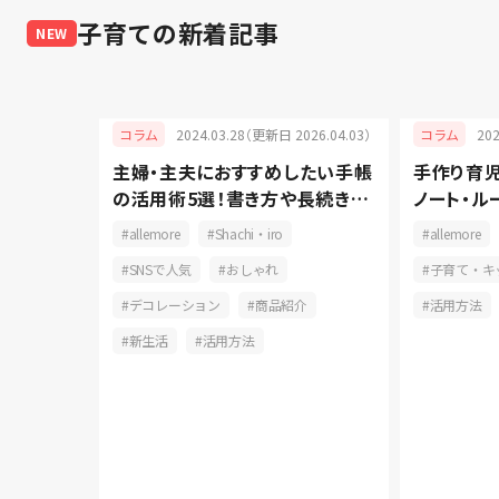
子育て
の新着記事
NEW
025.05.08）
2024.03.28（更新日 2026.04.03）
20
コラム
コラム
）はいつ何
主婦・主夫におすすめしたい手帳
手作り育
当日の流
の活用術5選！書き方や長続きの
ノート・ル
コツをご紹介
プ活用でも
ョン
allemore
Shachi・iro
allemore
ズ
SNSで人気
おしゃれ
子育て・キ
作り
デコレーション
商品紹介
活用方法
新生活
活用方法