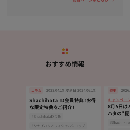
おすすめ情報
6.07.15）
2023.04.19（更新日 2024.06.19）
2026
コラム
特集
Shachihata ID会員特典！お得
キャンペー
記入に便
8月5日は
な限定特典をご紹介！
トライン」
ハタの"夏
ShachihataID会員
Shachi・iro
シヤチハタオフィシャルショップ