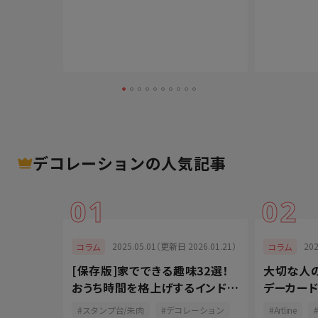
デコレーション
の人気記事
01
02
024.07.11）
2025.05.01（更新日 2026.01.21）
20
コラム
コラム
ツ！ペンの
[保存版]家でできる趣味32選！
大切な人
よう
おうち時間を格上げするインドア
デーカー
派
に！
ン
スタンプ台/朱肉
デコレーション
Artline