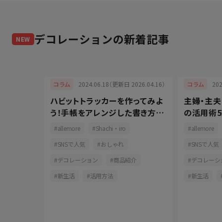
デコレーション
の新着記事
NEW
025.12.12）
2024.06.18（更新日 2026.04.16）
20
コラム
コラム
るバース
ハビットトラッカーを作ってみよ
主婦・主
おしゃれ
う！手帳をアレンジした書き方と
の活用術5
長続きの秘訣
コツをご
おしゃれ
allemore
Shachi・iro
allemore
ーション
SNSで人気
おしゃれ
SNSで人気
活用方法
デコレーション
商品紹介
デコレーシ
新生活
活用方法
新生活