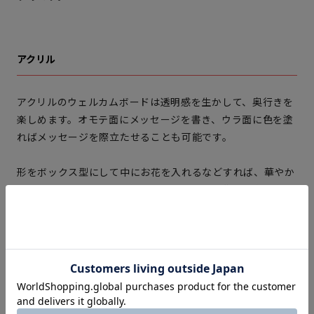
アクリル
アクリルのウェルカムボードは透明感を生かして、奥行きを
楽しめます。オモテ面にメッセージを書き、ウラ面に色を塗
ればメッセージを際立たせることも可能です。
形をボックス型にして中にお花を入れるなどすれば、華やか
さは格段に上がります。後ろが透けるので、背景に力を注い
で世界観を演出するのも見せ方の一つです。
ここまで準備ができたら、実際にウェルカムボードづくりを
開始しましょう。