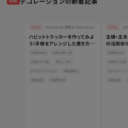
デコレーション
の新着記事
NEW
025.12.12）
2024.06.18（更新日 2026.04.16）
20
コラム
コラム
るバース
ハビットトラッカーを作ってみよ
主婦・主
おしゃれ
う！手帳をアレンジした書き方と
の活用術5
長続きの秘訣
コツをご
おしゃれ
allemore
Shachi・iro
allemore
ーション
SNSで人気
おしゃれ
SNSで人気
活用方法
デコレーション
商品紹介
デコレーシ
新生活
活用方法
新生活