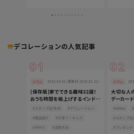
デコレーション
の人気記事
01
02
024.07.11）
2025.05.01（更新日 2026.01.21）
20
コラム
コラム
ツ！ペンの
[保存版]家でできる趣味32選！
大切な人
よう
おうち時間を格上げするインドア
デーカー
派
に！
ン
スタンプ台/朱肉
デコレーション
Artline
商品紹介
子育て・キッズ
スタンプ台
手作り
活用方法
プレゼント