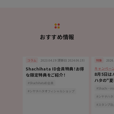
おすすめ情報
6.07.15）
2023.04.19（更新日 2024.06.19）
2026
コラム
特集
Shachihata ID会員特典！お得
キャンペー
記入に便
8月5日は
な限定特典をご紹介！
トライン」
ハタの"夏
ShachihataID会員
Shachi・iro
シヤチハタオフィシャルショップ
シヤチハタ
スタンプ台