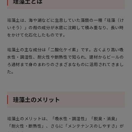
珪藻土とは
珪藻土は、海や湖などに生息していた藻類の一種「珪藻（け
いそう）」の殻の成分が水底に沈殿して積み重なり、長い時
をかけて化石化したものです。
珪藻土の主な成分は「二酸化ケイ素」です。古くより高い吸
水性・調湿性、耐火性や断熱性で知られ、建材からビールの
ろ過材まで身のまわりのさまざまなものに活用されてきまし
た。
珪藻土のメリット
珪藻土のメリットは、「吸水性・調湿性」「脱臭・消臭」
「耐火性・断熱性」、さらに「メンテナンスのしやすさ」が