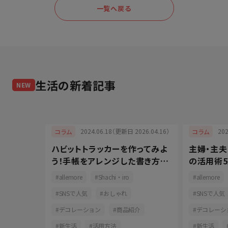
一覧へ戻る
生活
の新着記事
NEW
2024.06.18（更新日 2026.04.16）
20
コラム
コラム
ハビットトラッカーを作ってみよ
主婦・主
025.05.08）
う！手帳をアレンジした書き方と
の活用術5
るものづく
長続きの秘訣
コツをご
allemore
Shachi・iro
allemore
して快適
SNSで人気
おしゃれ
SNSで人気
ン
デコレーション
商品紹介
デコレーシ
育児
新生活
活用方法
新生活