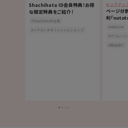
Shachihata ID会員特典！お得
ピックアッ
スタンプ
ページ分
な限定特典をご紹介！
の
利「noto
ShachihataID会員
allemore
シヤチハタオフィシャルショップ
デコレーシ
商品紹介