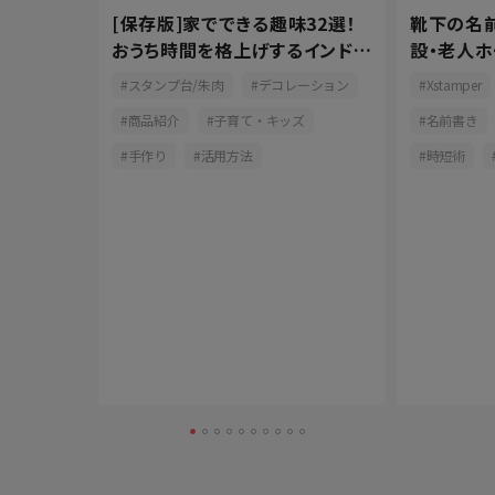
を上げよ
[保存版]家でできる趣味32選！
靴下の名
手軽なお
おうち時間を格上げするインドア
設・老人
派
ると便利な
おしゃれ
スタンプ台/朱肉
デコレーション
Xstamper
介
商品紹介
子育て・キッズ
名前書き
釣り
手作り
活用方法
時短術