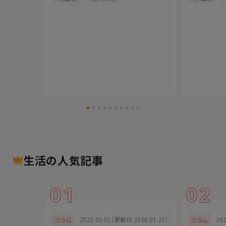
生活
の人気記事
01
02
025.01.29）
2025.05.01（更新日 2026.01.21）
20
コラム
コラム