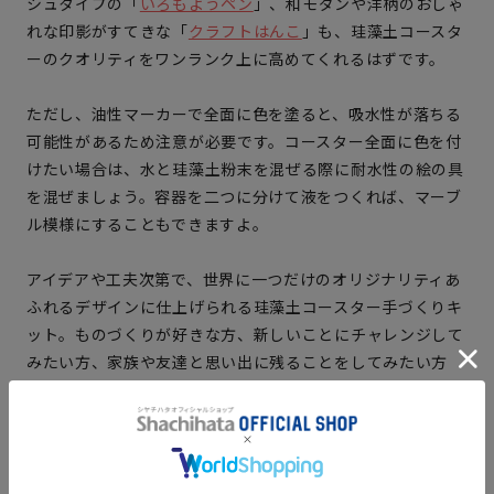
シュタイプの「
いろもようペン
」、和モダンや洋柄のおしゃ
れな印影がすてきな「
クラフトはんこ
」も、珪藻土コースタ
ーのクオリティをワンランク上に高めてくれるはずです。
ただし、油性マーカーで全面に色を塗ると、吸水性が落ちる
可能性があるため注意が必要です。コースター全面に色を付
けたい場合は、水と珪藻土粉末を混ぜる際に耐水性の絵の具
を混ぜましょう。容器を二つに分けて液をつくれば、マーブ
ル模様にすることもできますよ。
アイデアや工夫次第で、世界に一つだけのオリジナリティあ
ふれるデザインに仕上げられる珪藻土コースター手づくりキ
ット。ものづくりが好きな方、新しいことにチャレンジして
みたい方、家族や友達と思い出に残ることをしてみたい方
は、ぜひ一度チャレンジしてみてはいかがでしょうか？
珪藻土コースター 手づくりキットのアレンジレシピはこちら
（
Ver.1
/
Ver.2
）