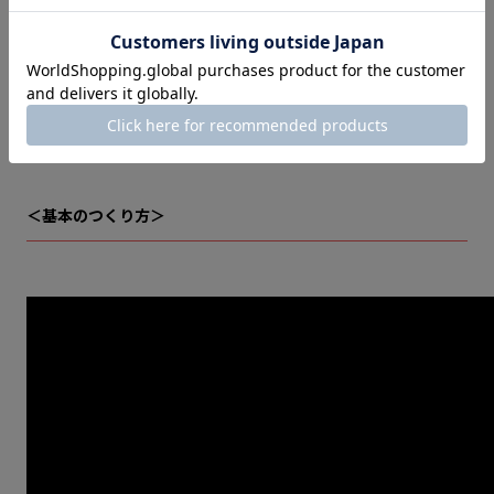
なお、珪藻土コースター手づくりキットのつくり方の手順は
動画でも確認できます。基本のつくり方のほか、全面色付け
やマーブル柄のつくり方も公開しているので、ぜひそちらも
合わせてご参考にしてくださいね。
＜基本のつくり方＞