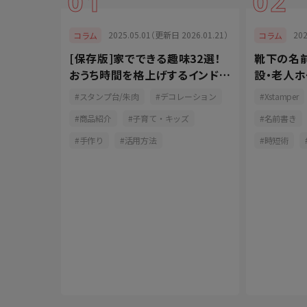
01
02
025.01.29）
2025.05.01（更新日 2026.01.21）
20
コラム
コラム
を上げよ
[保存版]家でできる趣味32選！
靴下の名
手軽なお
おうち時間を格上げするインドア
設・老人
派
ると便利な
おしゃれ
スタンプ台/朱肉
デコレーション
Xstamper
介
商品紹介
子育て・キッズ
名前書き
釣り
手作り
活用方法
時短術