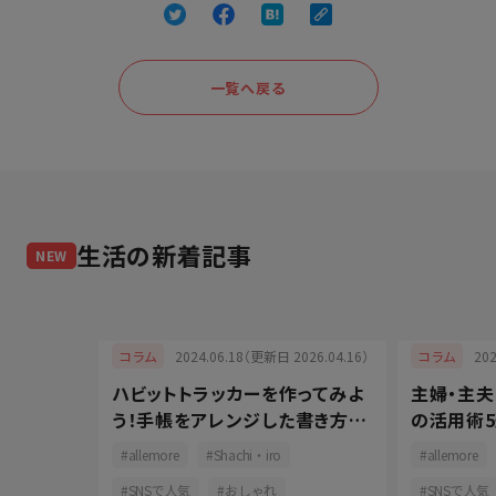
一覧へ戻る
生活
の新着記事
NEW
2024.06.18（更新日 2026.04.16）
20
コラム
コラム
ハビットトラッカーを作ってみよ
主婦・主
025.05.08）
う！手帳をアレンジした書き方と
の活用術5
るものづく
長続きの秘訣
コツをご
allemore
Shachi・iro
allemore
して快適
SNSで人気
おしゃれ
SNSで人気