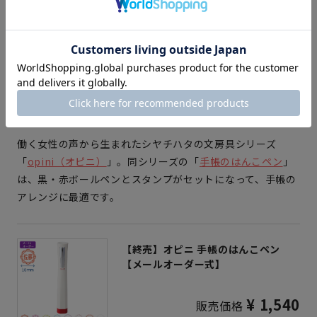
好みの手帳を選んだら、中身のアレンジにもこだわりたくな
りますよね。ペンやシール、スタンプなどを駆使して見やす
く、かわいらしく仕立ててみましょう。
働く女性の声から生まれたシヤチハタの文房具シリーズ
「
opini（オピニ）
」。同シリーズの「
手帳のはんこペン
」
は、黒・赤ボールペンとスタンプがセットになって、手帳の
アレンジに最適です。
【終売】オピニ 手帳のはんこペン
【メールオーダー式】
¥ 1,540
販売価格