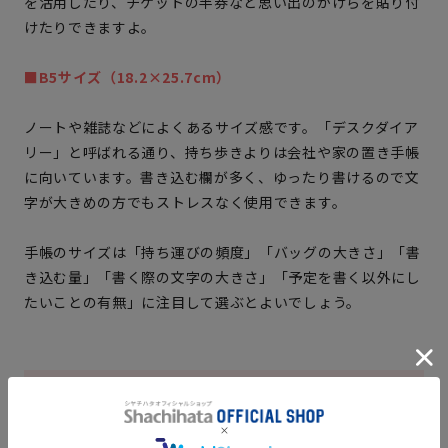
を活用したり、チケットの半券など思い出のかけらを貼り付
けたりできますよ。
■B5サイズ（18.2×25.7cm）
ノートや雑誌などによくあるサイズ感です。「デスクダイア
リー」と呼ばれる通り、持ち歩きよりは会社や家の置き手帳
に向いています。書き込む欄が多く、ゆったり書けるので文
字が大きめの方でもストレスなく使用できます。
手帳のサイズは「持ち運びの頻度」「バッグの大きさ」「書
き込む量」「書く際の文字の大きさ」「予定を書く以外にし
たいことの有無」に注目して選ぶとよいでしょう。
手帳のアレンジに最適！多機能ペンをご
紹介