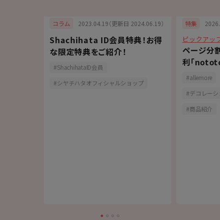
6.07.03）
2023.04.19（更新日 2024.06.19）
2026
コラム
特集
Shachihata ID会員特典！お得
ピックアッ
スタンプ
ページ分
な限定特典をご紹介！
の
利「noto
ShachihataID会員
allemore
シヤチハタオフィシャルショップ
デコレーシ
商品紹介