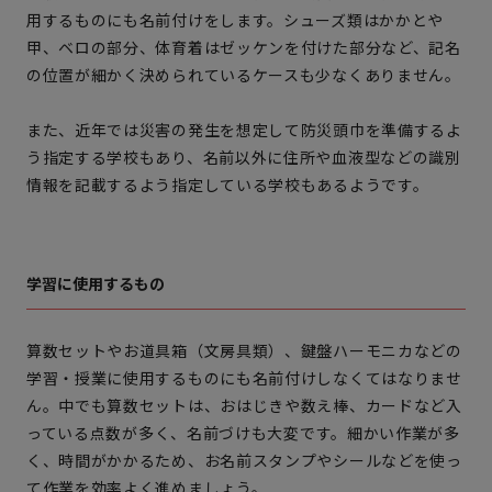
用するものにも名前付けをします。シューズ類はかかとや
甲、ベロの部分、体育着はゼッケンを付けた部分など、
記名
の位置が細かく決められているケースも少なくありません。
また、近年では災害の発生を想定して防災頭巾を準備するよ
う指定する学校もあり、名前以外に住所や血液型などの識別
情報を記載するよう指定している学校もあるようです。
学習に使用するもの
算数セットやお道具箱（文房具類）、鍵盤ハーモニカなどの
学習・授業に使用するものにも名前付けしなくてはなりませ
ん。中でも算数セットは、おはじきや数え棒、カードなど入
っている
点数が多く、名前づけも大変
です。細かい作業が多
く、時間がかかるため、お名前スタンプやシールなどを使っ
て作業を効率よく進めましょう。