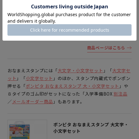
¥ 1,518
販売価格
入園・入学準備に欠かせない名前書
きを、簡単・スピーディに！
★★★★
★
レビュー（14）
商品ページはこちら
おなまえスタンプには「
大文字・小文字セット
」「
大文字セ
ット
」「
小文字セット
」のほか、スタンプ内蔵式でポンポン
押せる「
ポンピタ おなまえスタンプ 大・小文字セット
」や
８タイプのゴム印がセットになった「入学準備BOX
別注品
／
メールオーダー商品
」もあります。
ポンピタ おなまえスタンプ 大文字・
小文字セット