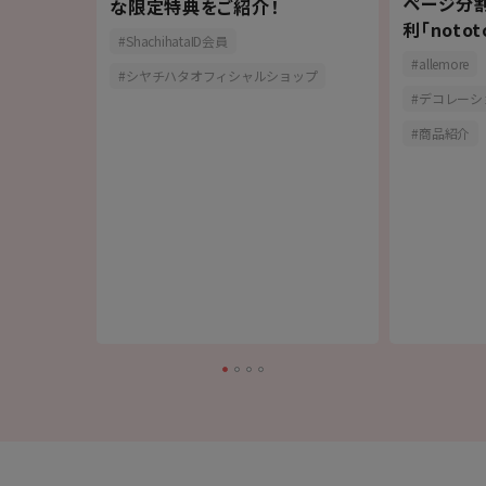
スタンプ
ページ分
な限定特典をご紹介！
の
利「noto
ShachihataID会員
allemore
シヤチハタオフィシャルショップ
デコレーシ
商品紹介