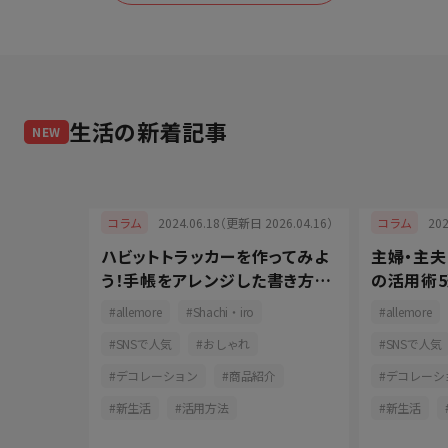
生活
の新着記事
NEW
2024.06.18（更新日 2026.04.16）
20
コラム
コラム
ハビットトラッカーを作ってみよ
主婦・主
025.05.08）
う！手帳をアレンジした書き方と
の活用術5
るものづく
長続きの秘訣
コツをご
allemore
Shachi・iro
allemore
して快適
SNSで人気
おしゃれ
SNSで人気
ン
デコレーション
商品紹介
デコレーシ
育児
新生活
活用方法
新生活