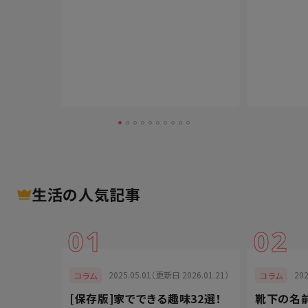
生活
の人気記事
01
02
025.01.29）
2025.05.01（更新日 2026.01.21）
20
コラム
コラム
を上げよ
[保存版]家でできる趣味32選！
靴下の名