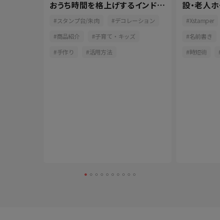
手軽なお
おうち時間を格上げするインドア
設・老人
派
ると便利な
おしゃれ
スタンプ台/朱肉
デコレーション
Xstamper
介
商品紹介
子育て・キッズ
名前書き
釣り
手作り
活用方法
時短術