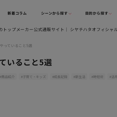
新着コラム
シーンから探す
目的から探す
やっていること5選
ていること5選
商品紹介
子育て・キッズ
成長記録
新生活
時短術
活