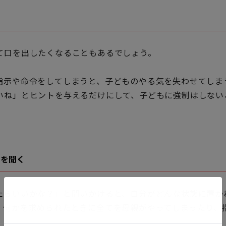
る
て口を出したくなることもあるでしょう。
指示や命令をしてしまうと、子どものやる気を失わせてしま
いね」とヒントを与えるだけにして、子どもに強制はしない
」を聞く
たらいいかな？」と問いかけると、自分がどんな状態に置か
。何かを求められたときに全てを母親がやってしまったり、