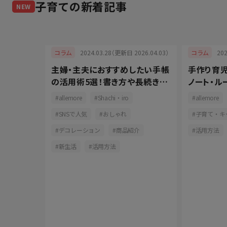
子育て
の新着記事
NEW
025.05.08）
2024.03.28（更新日 2026.04.03）
20
コラム
コラム
）はいつ何
主婦・主夫におすすめしたい手帳
手作り育
当日の流
の活用術5選！書き方や長続きの
ノート・ル
コツをご紹介
プ活用でも
ョン
allemore
Shachi・iro
allemore
ズ
SNSで人気
おしゃれ
子育て・キ
作り
デコレーション
商品紹介
活用方法
新生活
活用方法