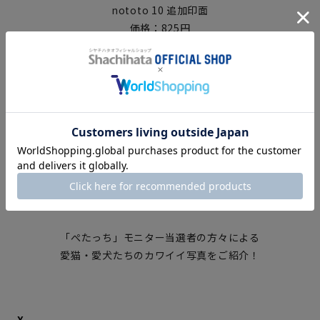
nototo 10 追加印面
価格：825円
ご購入はこちら
#うちのこ肉球自慢
「ぺたっち」モニター当選者の方々による
愛猫・愛犬たちのカワイイ写真をご紹介！
X