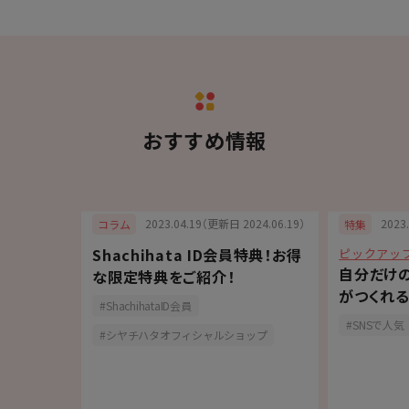
おすすめ情報
6.05.26）
2023.04.19（更新日 2024.06.19）
2023
コラム
特集
Shachihata ID会員特典！お得
ピックアッ
最適！大判
自分だけ
な限定特典をご紹介！
【PALM
がつくれる
ShachihataID会員
「OSMO(
報
SNSで人気
シヤチハタオフィシャルショップ
手作り