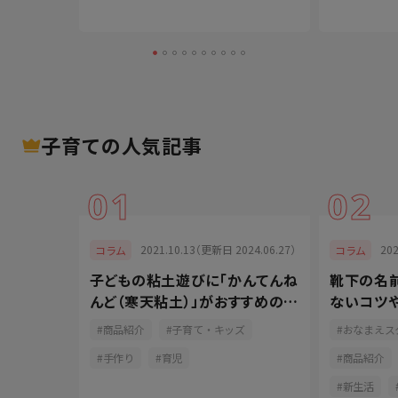
子育て
の人気記事
01
02
025.04.30）
2021.10.13（更新日 2024.06.27）
20
コラム
コラム
き方と
子どもの粘土遊びに「かんてんね
靴下の名前
法やきれい
んど（寒天粘土）」がおすすめの理
ないコツ
由
紹介
商品紹介
子育て・キッズ
おなまえス
ズ
手作り
育児
商品紹介
用方法
新生活