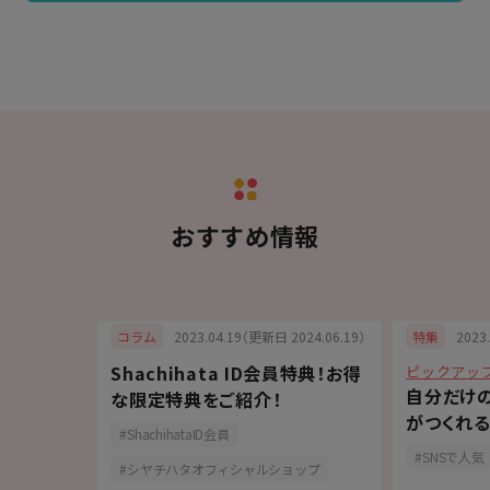
おすすめ情報
6.05.26）
2023.04.19（更新日 2024.06.19）
2023
コラム
特集
Shachihata ID会員特典！お得
ピックアッ
最適！大判
自分だけ
な限定特典をご紹介！
【PALM
がつくれる
ShachihataID会員
「OSMO(
報
SNSで人気
シヤチハタオフィシャルショップ