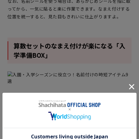
なお、名前シールを使う場合は、あらかじめシールを指に取
ってから、一気に貼ると楽に作業できます。なまえ付けする
位置を統一すると、見た目もきれいに仕上がりますよ。
算数セットのなまえ付けが楽になる「入
学準備BOX」
時間と手間がかかる算数セットのなまえ付けも、便利グッズ
を活用すれば、あっという間に終わります。シヤチハタの
「
おなまえスタンプ 入学準備BOX
」は押すだけできれいに
名前が付けられる、ゴム印のセットです。
文字のサイズや向きなどが、異なる8種類のスタンプがセッ