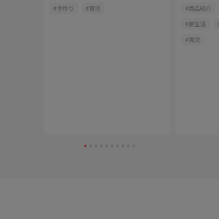
ズ
手作り
育児
商品紹介
用方法
新生活
育児