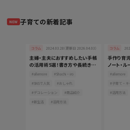
子育て
の新着記事
NEW
025.05.08）
2024.03.28（更新日 2026.04.03）
20
コラム
コラム
）はいつ何
主婦・主夫におすすめしたい手帳
手作り育
当日の流
の活用術5選！書き方や長続きの
ノート・ル
コツをご紹介
プ活用でも
ョン
allemore
Shachi・iro
allemore
ズ
SNSで人気
おしゃれ
子育て・キ
作り
デコレーション
商品紹介
活用方法
新生活
活用方法