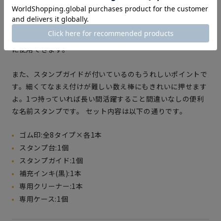
トになっているため、なまえ付けしたいものに合わせて使い
分けられます。インキは水でにじまず落ちにくい油性タイプ
で、紙やプラスチック、金属、布、木など、さまざまな素材
に使用できます。
また、スタンプガイドが付いているのもうれしいポイントで
す。細くてなまえ付けが難しい数え棒にもきれいに押せます
よ。1つ持っていれば長い間活躍すること間違いなしの便利
な名前スタンプです。 セット内容は以下の通りです。
ゴム印:全8タイプ×各1本
スタンプ台:1個
スタンプガイド:1個
補充インキ(黒):1本
専用クリーナー:1本
専用ケース:1個