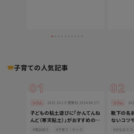
子育て
の人気記事
01
02
025.04.30）
2021.10.13（更新日 2024.06.27）
20
コラム
コラム
き方と
子どもの粘土遊びに「かんてんね
靴下の名前
法やきれい
んど（寒天粘土）」がおすすめの理
ないコツ
由
紹介
商品紹介
子育て・キッズ
おなまえス