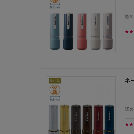
認め
★★
ネ
認
★★