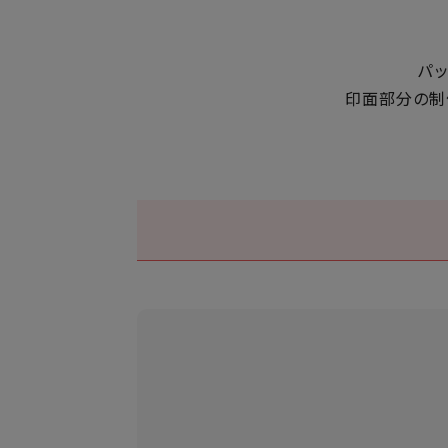
パ
印面部分の制