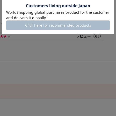
¥ 1,760
販売価格
ャップレスで素早くなつ印。サステナブルな認め印。
★★
★
レビュー（65）