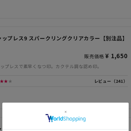
ャップレス9 スパークリングクリアカラー【別注品】
¥ 1,650
販売価格
ャップレスで素早くなつ印。カクテル調な認め印。
★★
★
レビュー（241）
ャップレス9 バイオマスプラスチック【別注品】