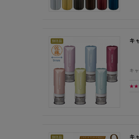
キ
キ
★★
キ