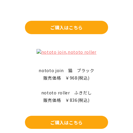
・ダイレクトメッセージは弊社からの送信専用となって
おります。ご返信やお問い合わせはお受けできませんの
で予めご了承ください。
・本キャンペーンは、やむを得ない事情により中止・変
ご購入はこちら
更となる場合がございます。
・システム状況や応募状況により、最終的な賞品の当選
数が予定の当選数に達しない場合があります。
・次の場合はキャンペーン権利が無効となる場合がござ
いますので、ご注意ください。
◦ご登録いただいた情報の内容に虚偽又は不備がある
nototo join 猫 ブラック
場合
販売価格 ￥968(税込)
◦応募条件を満たさない場合
◦発送先登録期間内に賞品の発送先登録が完了してい
ない場合
nototo roller ふきだし
◦ご登録いただいた発送先情報の内容に虚偽又は不備
販売価格 ￥836(税込)
がある場合
◦お客様の住所が不明・長期不在・連絡不能等で賞品
をお届けできない場合
ご購入はこちら
◦当選連絡等のメールを削除された場合
◦その他、応募に関して不正な行為があった場合