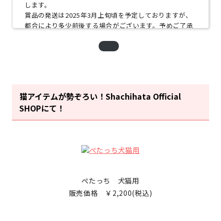
します。
賞品の発送は2025年3月上旬頃を予定しておりますが、
都合により多少前後する場合がございます。予めご了承
ください。
（ShachihataID会員登録の際には連絡が取れるメールア
ドレスのご登録をお願いします）
■注意事項
・１つのShachihata IDにつき、本キャンペーンへの参加
猫アイテムが勢ぞろい！Shachihata Official
は1回のみとなります。
SHOPにて！
・日本国内にお住まいの方で、かつ賞品のお届け先が日
本国内の方が対象です。
・賞品の交換・換金・返品、及び当選権利の譲渡（転売
を含む）等はできません。
・フィーチャーフォン（ガラケー）ではご応募いただけ
ません。
ぺたっち 犬猫用
・一部のスマートフォン・パソコンではご応募いただけ
ない場合がございます。
販売価格 ￥2,200(税込)
・インターネット接続料及び通信料はお客様のご負担と
なります。