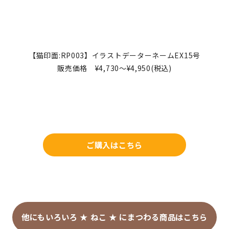
■個人情報の取扱い
下記URLのプライバシーポリシーよりご確認ください。
https://www.shachihata.co.jp/policy/index.php
■お問い合わせ先
【猫印面:RP003】イラストデーターネームEX15号
下記問い合わせフォームよりお問い合わせください。
販売価格 ¥4,730～¥4,950(税込)
https://id.shachihata.co.jp/contact
ご購入はこちら
他にもいろいろ ★ ねこ ★ にまつわる商品はこちら