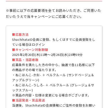
※事前に以下の応募要項を全てお読みいただき、ご同意いた
だいたうえで当キャンペーンにご応募ください。
■応募方法
ShachihataID会員に登録、もしくはすでに会員登録をし
ている場合はログイン
■キャンペーン対象期間
2025年2月20日(木)11時～2月26日(水)23時59分
■賞品・当選者数
応募条件を満たした方の中から、抽選で各11名様に以下
の商品がその場で当たります。
・ねこはんこ-かお- ＋ ベルクルール (サンドベージュ＆
アップルグリーン)​
・ねこはんこ-うしろ- ＋ ベルクルール (グレージュ＆サ
ックスブルー)
※賞品の内容・仕様は変更になる場合がございます。
■当選発表・賞品発送
当選後、ShachihataID会員情報にご住所の登録をお願い