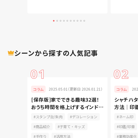
シーンから探す
の人気記事
01
02
024.07.11）
2025.05.01（更新日 2026.01.21）
20
コラム
コラム
 3 つの
[保存版]家でできる趣味32選！
シャチハ
汚さない
おうち時間を格上げするインドア
方法｜印
紹介
派
のやり方
朱肉
スタンプ台/朱肉
デコレーション
ネーム印
成長記録
商品紹介
子育て・キッズ
印鑑/印章
手作り
活用方法
業務効率化