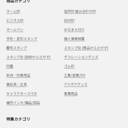
商品カテゴリ
ネーム印
住所印 組み合わせ印
ビジネス印
日付印
ネームペン
おなまえ付け
手形・足形スタンプ
個人情報保護
慶弔スタンプ
スタンプ台 (商品からさがす)
スタンプ台 (目的からさがす)
デコレーショングッズ
印鑑
ゴム印
朱肉・印章用品
工業/産業/DIY
筆記具・文具
アイデアグッズ
キャラクターコラボ
事務用品
補充インキ/備品/部品
特集カテゴリ