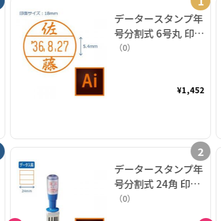
1
データースタンプ年
号分割式 6号丸 印面
のみ【データ入稿】
（0）
¥1,452
2
データースタンプ年
号分割式 24角 印面
付【データ入稿】
（0）