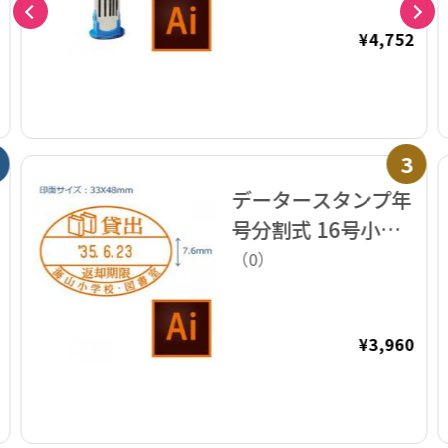
¥4,752
3
データースタンプ年
号分割式 16号小判
印面のみ【データ入
（0）
稿】
¥3,960