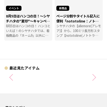
イベント
新商品
8月5日はハンコの日！～シヤ
ページ分割やタイトル記入に
チハタの"夏印"～キャンペー
便利「nototoline：ノトト
ン
8月5日はハンコの日！ ハンコと
ライン」
シヤチハタの【allemore(アレモ
いえば！のシヤチハタでは、看
ア)】から、100ミリ長方形スタ
板商品の「ネーム9」以外に
ンプ【nototoline(ノトトライ
も、たくさんのハンコにまつわ
ン)】が登場！ ペンケースにも
る商品を揃えています。
入れやすいコンパクトさで、い
つでもどこでも手帳時間がはか
どります。
最近見たアイテム