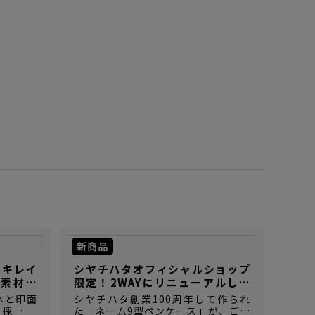
新商品
ぐキレイ
シヤチハタオフィシャルショップ
素材の
限定！2WAYにリニューアルした
【ネーム9型ペンケース】
体と印面
シヤチハタ創業100周年して作られ
を採用し
た「ネーム9型ペンケース」が、ご好