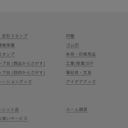
・足形スタンプ
印鑑
情報保護
ゴム印
スタンプ
朱肉・印章用品
ンプ台 (商品からさがす)
工業/産業/DIY
ンプ台 (目的からさがす)
筆記具・文具
レーショングッズ
アイデアグッズ
トレット品
ルーム雑貨
め買いサービス