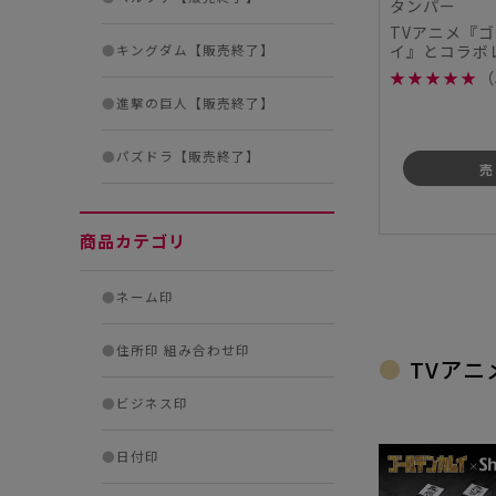
タンパー
TVアニメ『
イ』とコラボ
●
キングダム【販売終了】
ヤチハタのス
★
★
★
★
★
（
で販売...
●
進撃の巨人【販売終了】
●
パズドラ【販売終了】
売
商品カテゴリ
●
ネーム印
●
住所印 組み合わせ印
TVア
●
ビジネス印
●
日付印