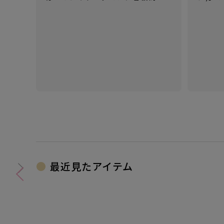
「ネーム9」以外にも、たくさんのハ
【not
ンコにまつわる商品を揃えていま
場！ 
す。
パクト
時間が
最近見たアイテム