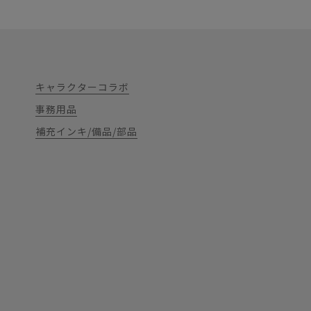
キャラクターコラボ
事務用品
補充インキ/備品/部品