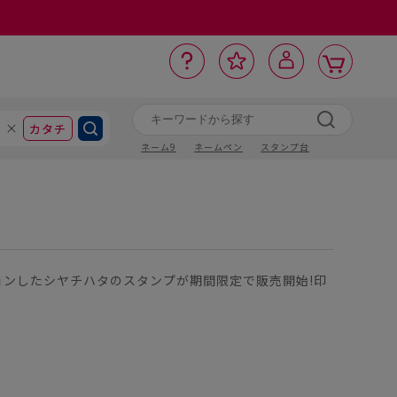
カ
お
入
サ
ロ
ー
イ
ー
気
り
ト
ポ
グ
ン
ト
に
カタチ
ネーム9
ネームペン
スタンプ台
ョンしたシヤチハタのスタンプが期間限定で販売開始!印