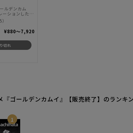
ゴールデンカム
レーションしたシ
タンプが期間限定
5）
¥880～7,920
り切れ
ニメ『ゴールデンカムイ』【販売終了】のランキ
1