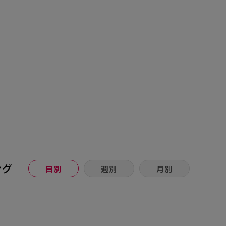
ング
日別
週別
月別