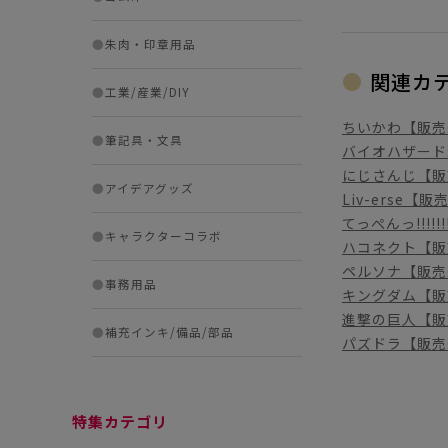
●
朱肉・印章用品
関連カ
●
工業/産業/DIY
ちいかわ【販売
●
筆記具・文具
バイオハザード
にじさんじ【販
●
アイデアグッズ
Liv-erse【
てっぺんっ!!!!!!
●
キャラクターコラボ
ハコネクト【販
ペルソナ【販売
●
事務用品
キングダム【販
進撃の巨人【販
●
補充インキ/備品/部品
パズドラ【販売
特集カテゴリ