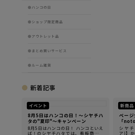
●
ハンコの日
●
ショップ限定商品
●
アウトレット品
●
まとめ買いサービス
●
ルーム雑貨
新着記事
イベント
新商品
8月5日はハンコの日！～シヤチハ
ページ
タの"夏印"～キャンペーン
「not
8月5日はハンコの日！ ハンコといえ
シヤチハ
ば！のシヤチハタでは、看板商品の
ア)】