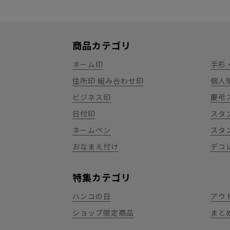
商品カテゴリ
ネーム印
手形
住所印 組み合わせ印
個人
ビジネス印
慶弔
日付印
スタ
ネームペン
スタ
おなまえ付け
デコ
特集カテゴリ
ハンコの日
アウ
ショップ限定商品
まと