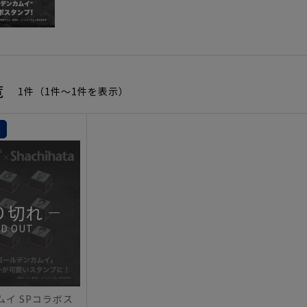
覧
1件（1件〜1件を表示）
定
り切れ
LD OUT
イ SPコラボス