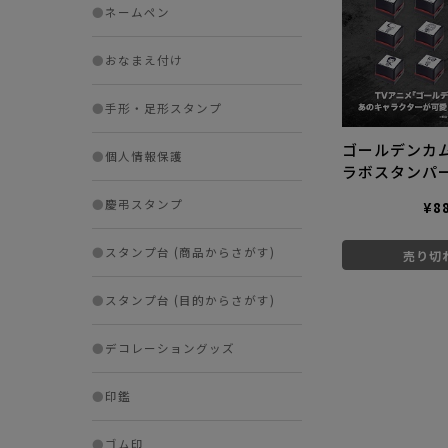
●
ネームペン
●
おなまえ付け
●
手形・足形スタンプ
ゴールデンカム
●
個人情報保護
ラボスタンパ
●
慶弔スタンプ
¥8
●
スタンプ台 (商品からさがす)
売り切
●
スタンプ台 (目的からさがす)
●
デコレーショングッズ
●
印鑑
●
ゴム印