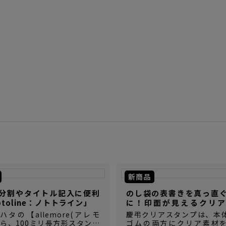
新商品
分割やタイトル記入に便利
のし袋の表書きを真っ直
otoline：ノトトライン」
に！印面が見えるクリア
【慶弔クリアスタンプ】
タの【allemore(アレモ
慶弔クリアスタンプは、本
から、100ミリ長方形スタンプ
ゴムの両方にクリア素材