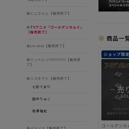
●
にじさんじ【販売終了】
●
TVアニメ『ゴールデンカムイ』
【販売終了】
商品一
●
Liv-erse【販売終了】
ショップ限
●
てっぺんっ!!!!!!!!!!!!!!!【販売終
了】
●
ハコネクト【販売終了】
売
七彩てまり
SO
田中りゅこ
夜夢瑠紅
ゴールデンカム
●
ペルソナ【販売終了】