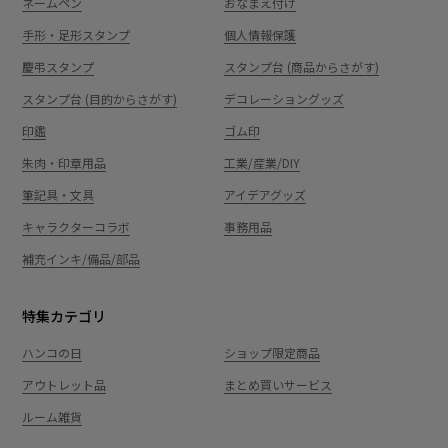
ネームペン
おなまえ付け
手形・足形スタンプ
個人情報保護
慶弔スタンプ
スタンプ台 (商品からさがす)
スタンプ台 (目的からさがす)
デコレーショングッズ
印鑑
ゴム印
朱肉・印章用品
工業/産業/DIY
筆記具・文具
アイデアグッズ
キャラクターコラボ
事務用品
補充インキ/備品/部品
特集カテゴリ
ハンコの日
ショップ限定商品
アウトレット品
まとめ買いサービス
ルーム雑貨