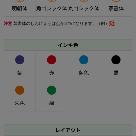
明朝体
角ゴシック体
丸ゴシック体
篆書体
注意
隷書体のしんにょうは点が3つになります。（例）
インキ色
紫
赤
藍色
黒
朱色
緑
レイアウト