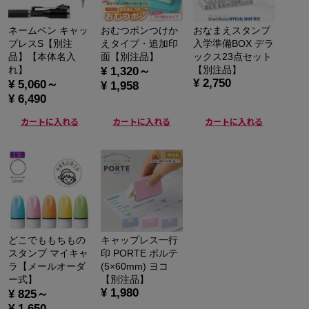
ネームペン キャッ
おむつポンつけか
おなまえスタンプ
プレスS【別注
えタイプ・追加印
入学準備BOX デラ
品】【本体名入
面【別注品】
ックス23点セット
れ】
【別注品】
¥ 1,320～
¥ 2,750
¥ 5,060～
¥ 1,958
¥ 6,490
カートに入れる
カートに入れる
カートに入れる
どこでももちもの
キャップレス一行
スタンプ マイキャ
印 PORTE ポルテ
ラ【メールオーダ
(5×60mm) ヨコ
ー式】
【別注品】
¥ 1,980
¥ 825～
¥ 1,650