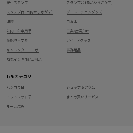
慶弔スタンプ
スタンプ台 (商品からさがす)
スタンプ台 (目的からさがす)
デコレーショングッズ
印鑑
ゴム印
朱肉・印章用品
工業/産業/DIY
筆記具・文具
アイデアグッズ
キャラクターコラボ
事務用品
補充インキ/備品/部品
特集カテゴリ
ハンコの日
ショップ限定商品
アウトレット品
まとめ買いサービス
ルーム雑貨