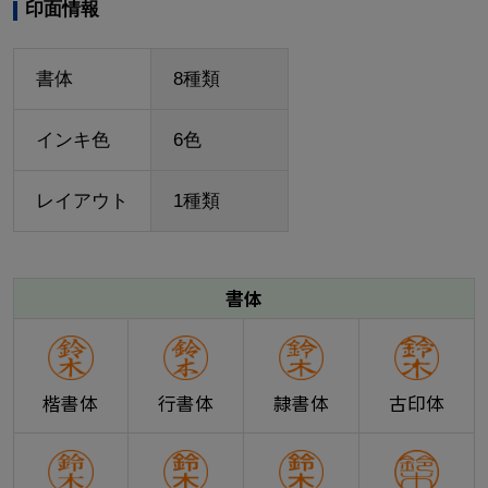
印面情報
書体
8種類
インキ色
6色
レイアウト
1種類
書体
楷書体
行書体
隷書体
古印体