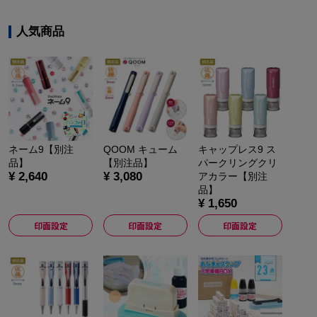
人気商品
ネーム9【別注
QOOM キューム
キャップレス9 ス
品】
【別注品】
パークリングクリ
¥ 2,640
¥ 3,080
アカラー【別注
品】
¥ 1,650
印面設定
印面設定
印面設定