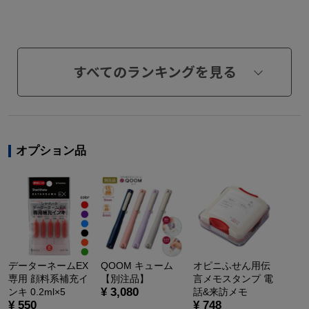
すべてのランキングを見る
オプション品
データーネームEX
QOOM キューム
オピニふせん用伝
専用 顔料系補充イ
【別注品】
言メモスタンプ 電
¥ 3,080
ンキ 0.2ml×5
話&来訪メモ
¥ 550
¥ 748