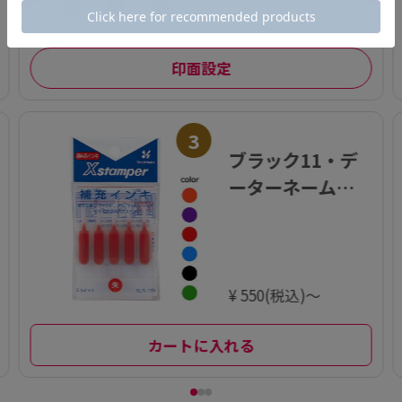
¥ 4,950(税込)～
印面設定
3
ブラック11・デ
ーターネーム・
その他 補充イン
キ 0.3ml×5
¥ 550(税込)～
カートに入れる