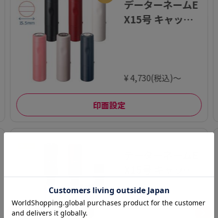
データーネームE
X15号 キャップ
式【別注品】
¥ 4,730(税込)～
印面設定
2
データーネームE
X15号 キャップ
レス【別注品】