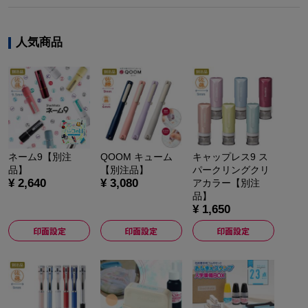
人気商品
ネーム9【別注
QOOM キューム
キャップレス9 ス
品】
【別注品】
パークリングクリ
¥ 2,640
¥ 3,080
アカラー【別注
品】
¥ 1,650
印面設定
印面設定
印面設定