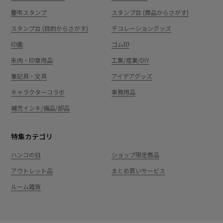
慶弔スタンプ
スタンプ台 (商品からさがす)
スタンプ台 (目的からさがす)
デコレーショングッズ
印鑑
ゴム印
朱肉・印章用品
工業/産業/DIY
筆記具・文具
アイデアグッズ
キャラクターコラボ
事務用品
補充インキ/備品/部品
特集カテゴリ
ハンコの日
ショップ限定商品
アウトレット品
まとめ買いサービス
ルーム雑貨