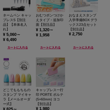
ネームペン キャッ
おむつポンつけか
おなまえスタンプ
プレスS【別注
えタイプ・追加印
入学準備BOX デラ
品】【本体名入
面【別注品】
ックス23点セット
れ】
【別注品】
¥ 1,320～
¥ 2,750
¥ 5,060～
¥ 1,958
¥ 6,490
カートに入れる
カートに入れる
カートに入れる
どこでももちもの
キャップレス一行
スタンプ マイキャ
印 PORTE ポルテ
ラ【メールオーダ
(5×60mm) ヨコ
ー式】
【別注品】
¥ 1,980
¥ 825～