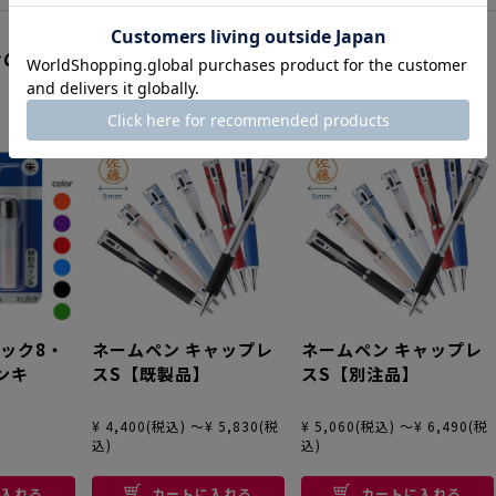
ンのランキング
1
2
3
ック8・
ネームペン キャップレ
ネームペン キャップレ
ンキ
スS【既製品】
スS【別注品】
¥ 4,400(税込) ～¥ 5,830(税
¥ 5,060(税込) ～¥ 6,490(税
込)
込)
入れる
カートに入れる
カートに入れる