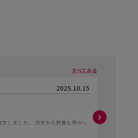
すべてみる
2025.10.15
オッヂ
さ
★★★
表示なし/
文しました。 注文から到着も早かっ
書き味よ