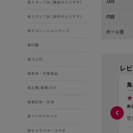
JAN
●
スタンプ台 (商品からさがす)
内容
●
スタンプ台 (目的からさがす)
●
デコレーショングッズ
ボール径
●
印鑑
●
ゴム印
レビ
●
朱肉・印章用品
鳥
●
工業/産業/DIY
★
●
筆記具・文具
表
●
アイデアグッズ
愛
た
●
キャラクターコラボ