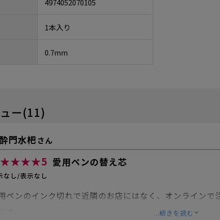
4974052070105
1本入り
0.7mm
ュー(11)
酔門水杷
さん
★★★★
5
愛用ペンの替え芯
示なし/表示なし
用ペンのインク切れで近隣のお店にはなく、オンラインで注
です。
...続きを読む