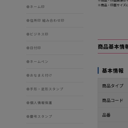
※商品・印面画像は
※商品・印面サイズ
●
ネーム印
●
住所印 組み合わせ印
●
ビジネス印
商品基本情
●
日付印
●
ネームペン
基本情報
●
おなまえ付け
商品タイプ
●
手形・足形スタンプ
商品コード
●
個人情報保護
品番
●
慶弔スタンプ