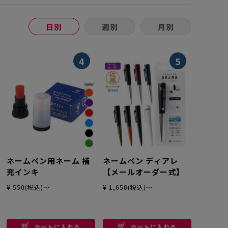
日別
週別
月別
4
5
ネームペン用ネーム 補
ネームペン ディアレ
充インキ
【メールオーダー式】
¥ 550(税込)～
¥ 1,650(税込)～
カートに入れる
カートに入れる