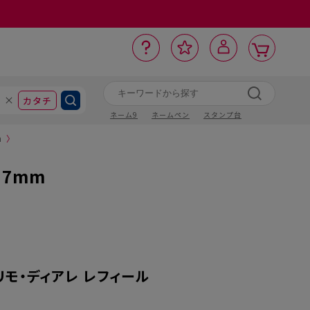
カ
お
入
サ
ロ
ー
イ
ー
気
り
ト
ポ
グ
ン
ト
に
カタチ
ネーム9
ネームペン
スタンプ台
m
〉
7mm
モ・ディアレ レフィール