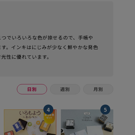
1つでいろいろな色が捺せるので、手帳や
ます。インキはにじみが少なく鮮やかな発色
対光性に優れています。
日別
週別
月別
4
5