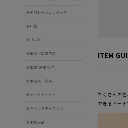
●
デコレーショングッズ
●
印鑑
●
ゴム印
ITEM GU
●
朱肉・印章用品
●
工業/産業/DIY
●
筆記具・文具
たくさんの色
●
アイデアグッズ
できるドーナ
●
キャラクターコラボ
●
事務用品