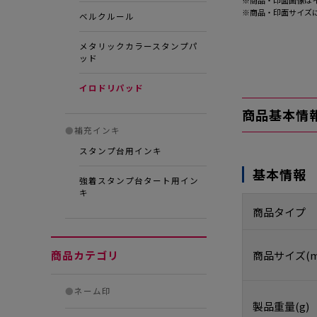
※商品・印面画像は
※商品・印面サイズ
ベルクルール
メタリックカラースタンプパ
ッド
イロドリパッド
商品基本情
●
補充インキ
スタンプ台用インキ
基本情報
強着スタンプ台タート用イン
キ
商品タイプ
商品カテゴリ
商品サイズ(m
●
ネーム印
製品重量(g)