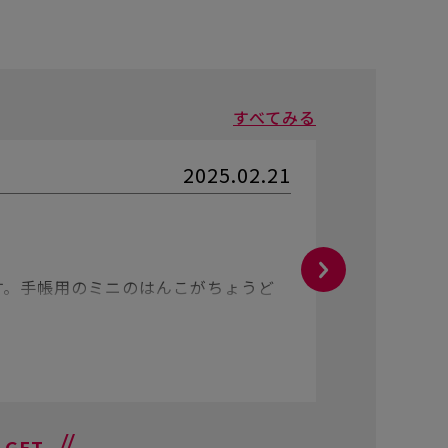
すべてみる
2025.02.21
購入者
さ
★★★
タイプ/ブ
す。手帳用のミニのはんこがちょうど
最初はス
るし強く
1
人が参考
GET