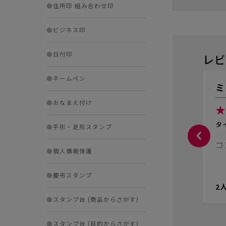
●
住所印 組み合わせ印
●
ビジネス印
●
日付印
レビ
●
ネームペン
ミ
●
おなまえ付け
★
タ
●
手形・足形スタンプ
コ
●
個人情報保護
い
●
慶弔スタンプ
2
●
スタンプ台 (商品からさがす)
●
スタンプ台 (目的からさがす)