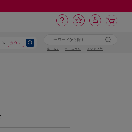
カ
お
入
サ
ロ
ー
イ
ー
気
り
ト
ポ
グ
ン
ト
に
カタチ
ネーム9
ネームペン
スタンプ台
ド