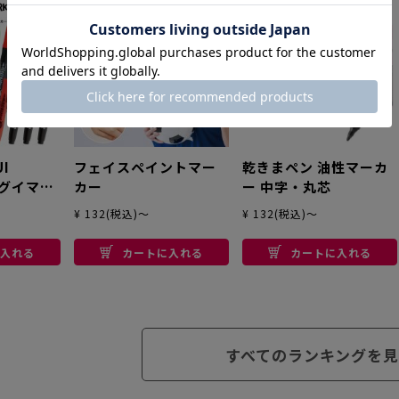
UI
フェイスペイントマー
乾きまペン 油性マーカ
レグイマー
カー
ー 中字・丸芯
¥ 132(税込)～
¥ 132(税込)～
入れる
カートに入れる
カートに入れる
すべてのランキングを見