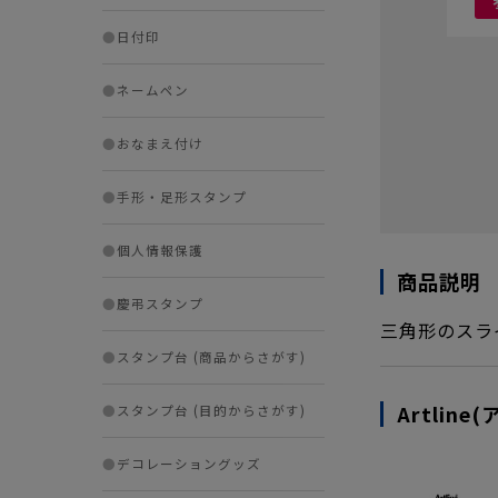
●
日付印
●
ネームペン
●
おなまえ付け
●
手形・足形スタンプ
●
個人情報保護
商品説明
●
慶弔スタンプ
三角形のスラ
●
スタンプ台 (商品からさがす)
Artlin
●
スタンプ台 (目的からさがす)
●
デコレーショングッズ