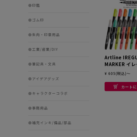
●
印鑑
●
ゴム印
●
朱肉・印章用品
●
工業/産業/DIY
Artline IREG
MARKER イ
●
筆記具・文具
カー
¥ 605(税込)～
●
アイデアグッズ
カートに
●
キャラクターコラボ
●
事務用品
●
補充インキ/備品/部品