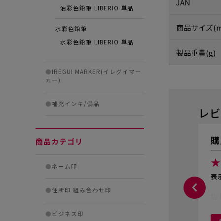
JAN
油彩色鉛筆 LIBERIO 単品
商品サイズ(m
水彩色鉛筆
水彩色鉛筆 LIBERIO 単品
製品重量(g)
●
IREGUI MARKER(イレグイマー
カー)
●
補充インキ/備品
レビ
購
商品カテゴリ
★
●
ネーム印
表
●
住所印 組み合わせ印
専
●
ビジネス印