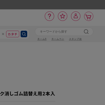
カ
お
入
サ
ロ
ー
イ
ー
気
り
ト
ポ
グ
ン
ト
に
カタチ
ネーム9
ネームペン
スタンプ台
ック消しゴム詰替え用2本入