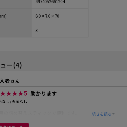
4974052661204
m)
8.0×7.0×70
3
ュー(4)
入者
さん
★★★★
5
助かります
示なし/表示なし
用の詰め替えスティックで便利です。
...続きを読む