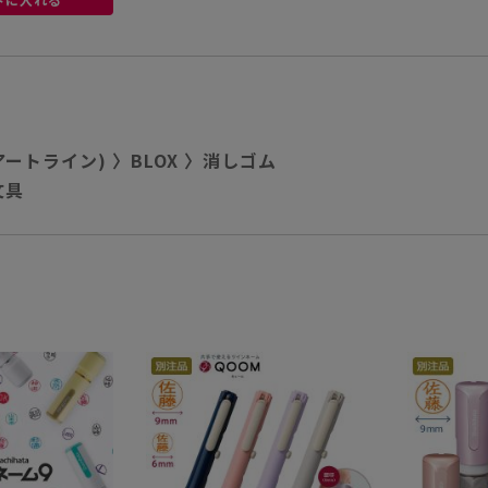
e(アートライン)
〉
BLOX
〉
消しゴム
文具