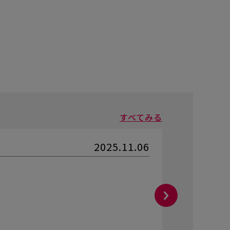
すべてみる
2025.11.06
mikan
★★★
表示なし/
スティッ
うどいい