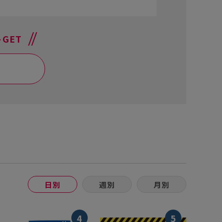
参考にな
GET
日別
週別
月別
4
5