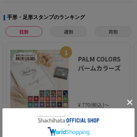
手形・足形スタンプのランキング
日別
週別
月別
1
PALM COLORS
パームカラーズ
¥ 770(税込)～
カートに入れる