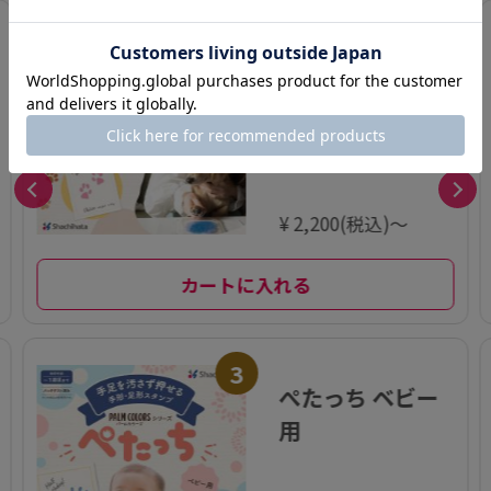
2
ぺたっち 犬猫用
¥ 2,200(税込)～
カートに入れる
3
ぺたっち ベビー
用