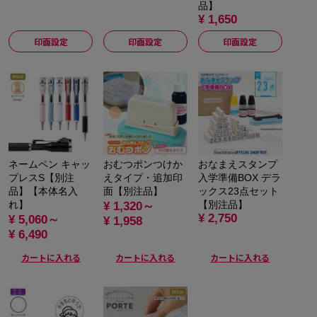
品】
¥ 1,650
印面設定
印面設定
印面設定
ネームペン キャッ
おむつポンつけか
おなまえスタンプ
プレスS【別注
えタイプ・追加印
入学準備BOX デラ
品】【本体名入
面【別注品】
ックス23点セット
れ】
【別注品】
¥ 1,320～
¥ 2,750
¥ 5,060～
¥ 1,958
¥ 6,490
カートに入れる
カートに入れる
カートに入れる