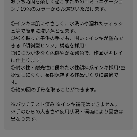
おうち時間を楽しく過ごすためのコミュニケーショ
ン♪19色のカラーからお選びいただけます。
◎インキは肌にやさしく、水洗いや濡れたティッシ
ュ等で簡単に洗い落とせます。
◎強く握った子供の手でも、開いてインキが塗布で
きる「傾斜型ヒンジ」構造を採用!
◎にじみが少なく色鮮やかな発色で、作品がキレイ
に仕上ります。
◎耐水性・耐光性に優れた水性顔料系インキ採用!色
褪せしにくく、長期保存する作品づくりに最適で
す。
◎約50回の手形を取ることができます。
※パッチテスト済み ※インキ補充はできません。
※手のひらの大きさや使用状況・環境により回数は
異なります。