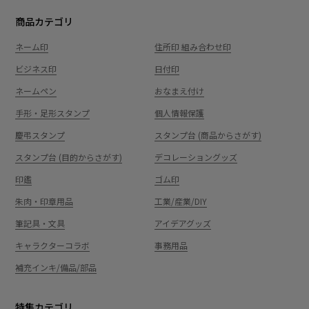
商品カテゴリ
ネーム印
住所印 組み合わせ印
ビジネス印
日付印
ネームペン
おなまえ付け
手形・足形スタンプ
個人情報保護
慶弔スタンプ
スタンプ台 (商品からさがす)
スタンプ台 (目的からさがす)
デコレーショングッズ
印鑑
ゴム印
朱肉・印章用品
工業/産業/DIY
筆記具・文具
アイデアグッズ
キャラクターコラボ
事務用品
補充インキ/備品/部品
特集カテゴリ