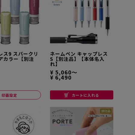
レス9 スパークリ
ネームペン キャップレス
アカラー【別注
S【別注品】【本体名入
れ】
¥ 5,060～
¥ 6,490
印面設定
カートに入れる