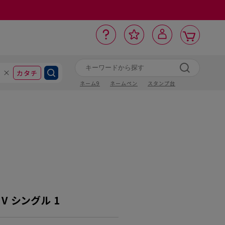
カ
お
入
サ
ロ
ー
イ
ー
気
り
ト
ポ
グ
ン
ト
に
カタチ
ネーム9
ネームペン
スタンプ台
V シングル 1