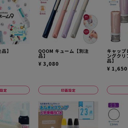
注品】
QOOM キューム【別注
キャップ
品】
ングクリ
品】
¥ 3,080
¥ 1,650
設定
印面設定