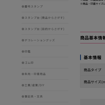
※商品・印面サイズ
●
慶弔スタンプ
●
スタンプ台 (商品からさがす)
●
スタンプ台 (目的からさがす)
商品基本情
●
デコレーショングッズ
●
印鑑
基本情報
●
ゴム印
商品タイプ
●
朱肉・印章用品
商品サイズ(m
●
工業/産業/DIY
●
筆記具・文具