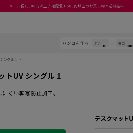
メール便1,500円以上 / 宅配便3,500円以上のお買い物で送料無料
あなたに最適なスタンプをシヤチハタがレコメンド
ハンコを作る
シングル 1
〉
トUV シングル 1
しにくい転写防止加工。
デスクマットU