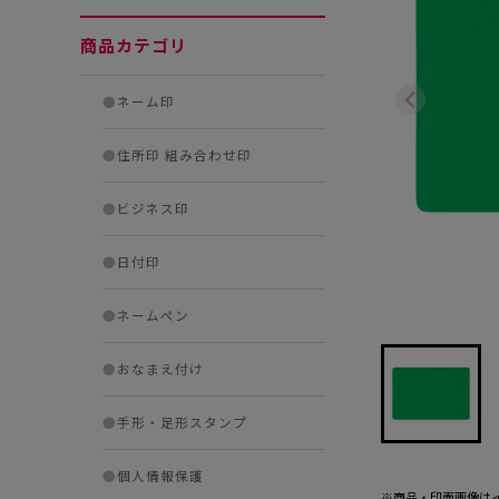
商品カテゴリ
●
ネーム印
●
住所印 組み合わせ印
●
ビジネス印
●
日付印
●
ネームペン
●
おなまえ付け
●
手形・足形スタンプ
●
個人情報保護
※商品・印面画像は