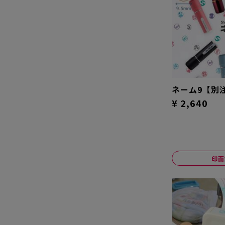
ネーム9【別
¥ 2,640
印面