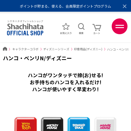
×
ポイントが貯まる、使える、会員限定ポイントプログラム
メール便1,500円以上 / 宅配便3,500円以上のお買い物で送料無料
あなたに最適なスタンプをシヤチハタがレコメンド
ポイントが貯まる、使える、会員限定ポイントプログラム
〉
キャラクターコラボ
〉
ディズニーシリーズ
〉
印章用品(ディズニー)
〉
ハンコ・ベンリN
ハンコ・ベンリN/ディズニー
ハンコがワンタッチで捺(お)せる!
お手持ちのハンコを入れるだけ!
ハンコが使いやすく早変わり!