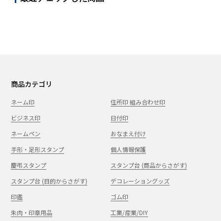
商品カテゴリ
ネーム印
住所印 組み合わせ印
ビジネス印
日付印
ネームペン
おなまえ付け
手形・足形スタンプ
個人情報保護
慶弔スタンプ
スタンプ台 (商品からさがす)
スタンプ台 (目的からさがす)
デコレーショングッズ
印鑑
ゴム印
朱肉・印章用品
工業/産業/DIY