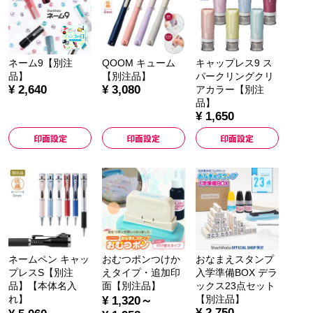
ネーム9【別注
QOOM キューム
キャップレス9 ス
品】
【別注品】
パークリングクリ
¥ 2,640
¥ 3,080
アカラー【別注
品】
¥ 1,650
印面設定
印面設定
印面設定
ネームペン キャッ
おむつポンつけか
おなまえスタンプ
プレスS【別注
えタイプ・追加印
入学準備BOX デラ
品】【本体名入
面【別注品】
ックス23点セット
れ】
【別注品】
¥ 1,320～
¥ 2,750