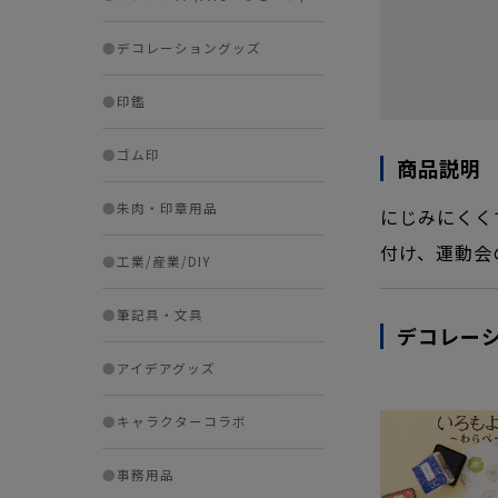
●
デコレーショングッズ
●
印鑑
●
ゴム印
商品説明
●
朱肉・印章用品
にじみにくく
付け、運動会
●
工業/産業/DIY
●
筆記具・文具
デコレー
●
アイデアグッズ
●
キャラクターコラボ
●
事務用品