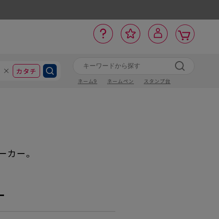
カ
お
入
サ
ロ
ー
イ
ー
気
り
ト
ポ
グ
ン
ト
に
カタチ
ネーム9
ネームペン
スタンプ台
ーカー。
ー