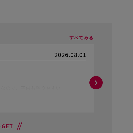
すべてみる
2026.08.01
購入者
さ
★★★
インキ色/
ンなので、子供も塗りやすい
優しい色
参考にな
GET