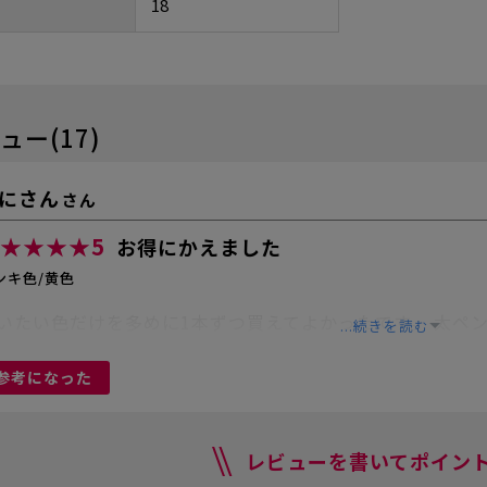
18
ュー(17)
にさん
さん
★★★★
5
お得にかえました
ンキ色/黄色
いたい色だけを多めに1本ずつ買えてよかったです。 太ペ
...続きを読む
参考になった
レビューを書いてポイント