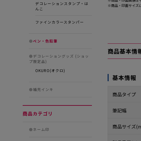
※商品・印面画像は
デコレーションスタンプ・は
※商品・印面サイズ
んこ
ファインカラースタンパー
●
ペン・色鉛筆
商品基本情
●
デコレーショングッズ (ショッ
プ限定品)
OKURO(オクロ)
基本情報
●
補充インキ
商品タイプ
筆記幅
商品カテゴリ
商品サイズ(m
●
ネーム印