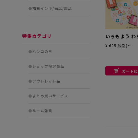
●
補充インキ/備品/部品
特集カテゴリ
いろもよう わ
¥ 605(税込)～
●
ハンコの日
●
ショップ限定商品
カートに
●
アウトレット品
●
まとめ買いサービス
●
ルーム雑貨