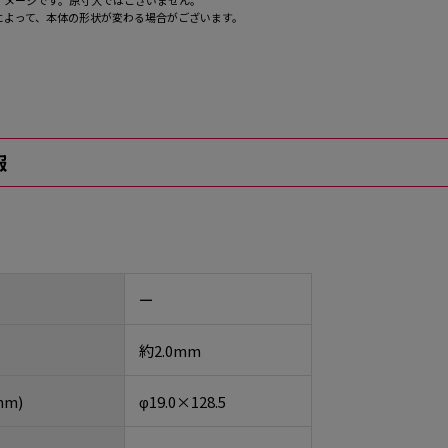
イメージです。原寸大ではございません。
によって、本体の形状が変わる場合がございます。
報
ー
約2.0mm
m)
φ19.0×128.5