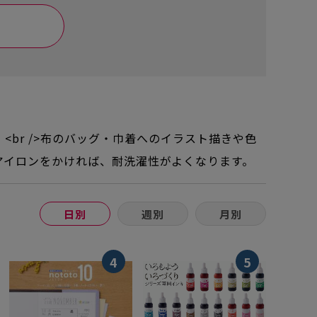
br />布のバッグ・巾着へのイラスト描きや色
アイロンをかければ、耐洗濯性がよくなります。
日別
週別
月別
4
5