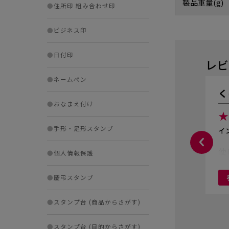
製品重量(g)
●
住所印 組み合わせ印
●
ビジネス印
●
日付印
レビ
●
ネームペン
く
●
おなまえ付け
★
●
手形・足形スタンプ
イ
使
●
個人情報保護
●
慶弔スタンプ
●
スタンプ台 (商品からさがす)
●
スタンプ台 (目的からさがす)