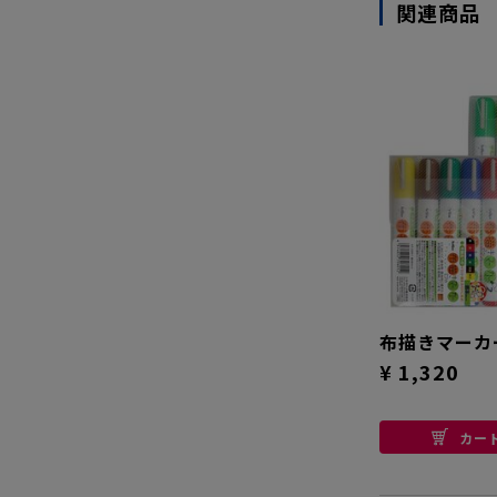
関連商品
布描きマーカ
¥ 1,320
カー