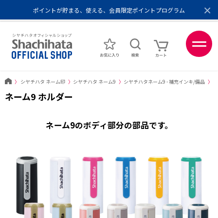
×
ポイントが貯まる、使える、会員限定ポイントプログラム
メール便1,500円以上 / 宅配便3,500円以上のお買い物で送料無料
あなたに最適なスタンプをシヤチハタがレコメンド
ポイントが貯まる、使える、会員限定ポイントプログラム
〉
シヤチハタ ネーム印
〉
シヤチハタ ネーム9
〉
シヤチハタネーム9 - 補充インキ/備品
〉
ネ
ネーム9 ホルダー
ネーム9のボディ部分の部品です。