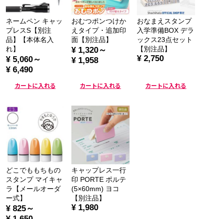
ネームペン キャッ
おむつポンつけか
おなまえスタンプ
プレスS【別注
えタイプ・追加印
入学準備BOX デラ
品】【本体名入
面【別注品】
ックス23点セット
れ】
【別注品】
¥ 1,320～
¥ 2,750
¥ 5,060～
¥ 1,958
¥ 6,490
カートに入れる
カートに入れる
カートに入れる
どこでももちもの
キャップレス一行
スタンプ マイキャ
印 PORTE ポルテ
ラ【メールオーダ
(5×60mm) ヨコ
ー式】
【別注品】
¥ 1,980
¥ 825～
¥ 1,650