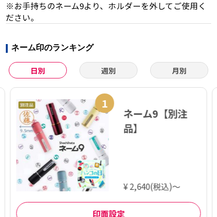
※お手持ちのネーム9より、ホルダーを外してご使用く
ださい。
ネーム印のランキング
日別
週別
月別
1
ネーム9【別注
品】
¥ 2,640(税込)～
印面設定