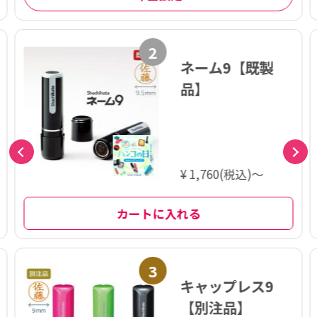
2
ネーム9【既製
品】
¥ 1,760(税込)～
カートに入れる
3
キャップレス9
【別注品】