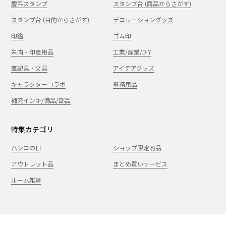
慶弔スタンプ
スタンプ台 (商品からさがす)
スタンプ台 (目的からさがす)
デコレーショングッズ
印鑑
ゴム印
朱肉・印章用品
工業/産業/DIY
筆記具・文具
アイデアグッズ
キャラクターコラボ
事務用品
補充インキ/備品/部品
特集カテゴリ
ハンコの日
ショップ限定商品
アウトレット品
まとめ買いサービス
ルーム雑貨