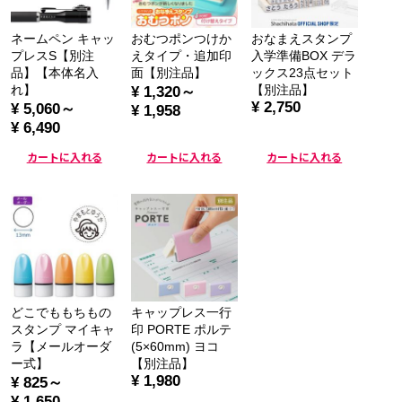
ネームペン キャッ
おむつポンつけか
おなまえスタンプ
プレスS【別注
えタイプ・追加印
入学準備BOX デラ
品】【本体名入
面【別注品】
ックス23点セット
れ】
【別注品】
¥ 1,320～
¥ 2,750
¥ 5,060～
¥ 1,958
¥ 6,490
カートに入れる
カートに入れる
カートに入れる
どこでももちもの
キャップレス一行
スタンプ マイキャ
印 PORTE ポルテ
ラ【メールオーダ
(5×60mm) ヨコ
ー式】
【別注品】
¥ 1,980
¥ 825～
¥ 1,650