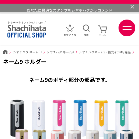
×
あなたに最適なスタンプをシヤチハタがレコメンド
ポイントが貯まる、使える、会員限定ポイントプログラム
〉
シヤチハタ ネーム印
〉
シヤチハタ ネーム9
〉
シヤチハタネーム9 - 補充インキ/備品
〉
ネ
ネーム9 ホルダー
ネーム9のボディ部分の部品です。