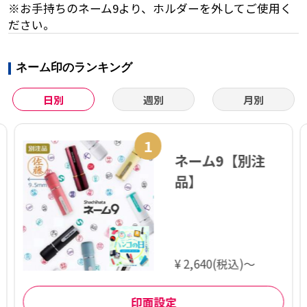
※お手持ちのネーム9より、ホルダーを外してご使用く
ださい。
ネーム印のランキング
日別
週別
月別
1
ネーム9【別注
品】
¥ 2,640(税込)～
印面設定