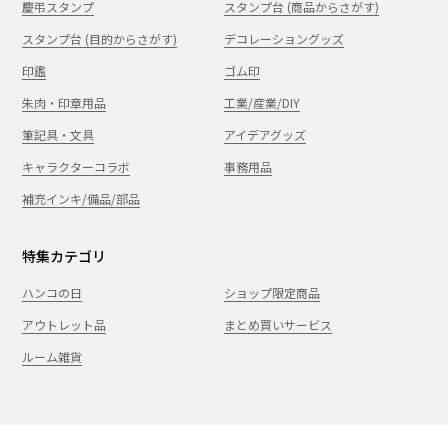
慶弔スタンプ
スタンプ台 (商品からさがす)
スタンプ台 (目的からさがす)
デコレーショングッズ
印鑑
ゴム印
朱肉・印章用品
工業/産業/DIY
筆記具・文具
アイデアグッズ
キャラクターコラボ
事務用品
補充インキ/備品/部品
特集カテゴリ
ハンコの日
ショップ限定商品
アウトレット品
まとめ買いサービス
ルーム雑貨