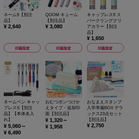
ネーム9【別注
QOOM キューム
キャップレス9 ス
品】
【別注品】
パークリングクリ
¥ 2,640
¥ 3,080
アカラー【別注
品】
¥ 1,650
印面設定
印面設定
印面設定
ネームペン キャッ
おむつポンつけか
おなまえスタンプ
プレスS【別注
えタイプ・追加印
入学準備BOX デラ
品】【本体名入
面【別注品】
ックス23点セット
れ】
【別注品】
¥ 1,320～
¥ 2,750
¥ 5,060～
¥ 1,958
¥ 6,490