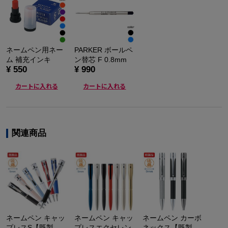
ネームペン用ネー
PARKER ボールペ
ム 補充インキ
ン替芯 F 0.8mm
¥ 550
¥ 990
カートに入れる
カートに入れる
関連商品
ネームペン キャッ
ネームペン キャッ
ネームペン カーボ
プレスS【既製
プレスエクセレン
ネックス【既製