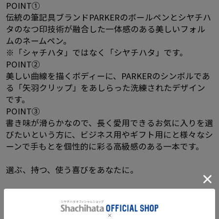
POINT①
伝統の筆記具ブランドPARKERのボールペンとシヤチハ
タのなつ印技術が融合した一体感のある美しいフォル
ムのネームペン。
※「シャチハタ」ではなく「シヤチハタ」です。
POINT②
美しい曲線を描くボディーに、PARKERのシンボルであ
る「矢羽クリップ」をあしらった洗練されたデザイン
です。
POINT③
書き味が滑らかなので、長く愛用できるお気に入りを選
びたいという方に、ビジネス用やギフト用にと様々なシ
ーンで手もとを個性的に彩る高級感のある一本です。
選ぶ、持つ、使う喜びをあなたに。
※ネーム印セット価格は、ペン本体とネームペン用ネー
ムがセットになった価格です。