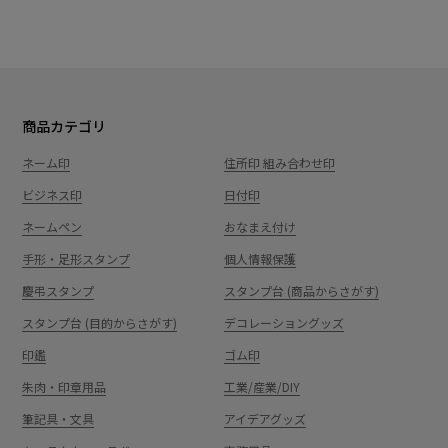
商品カテゴリ
ネーム印
住所印 組み合わせ印
ビジネス印
日付印
ネームペン
おなまえ付け
手形・足形スタンプ
個人情報保護
慶弔スタンプ
スタンプ台 (商品からさがす)
スタンプ台 (目的からさがす)
デコレーショングッズ
印鑑
ゴム印
朱肉・印章用品
工業/産業/DIY
筆記具・文具
アイデアグッズ