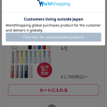
まとめ買いサービスのランキング
日別
週別
月別
1
ネーム9[まとめ買
い]
¥ 1,760(税込)～
カートに入れる