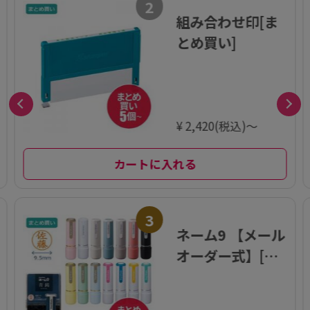
2
組み合わせ印[ま
とめ買い]
¥ 2,420(税込)～
カートに入れる
3
ネーム9 【メール
オーダー式】[ま
とめ買い]