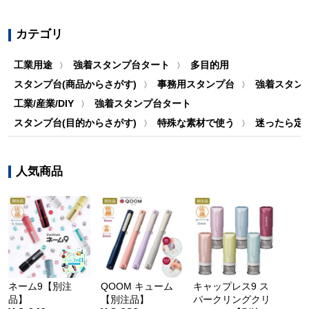
カテゴリ
工業用途
強着スタンプ台タート
多目的用
〉
〉
スタンプ台(商品からさがす)
事務用スタンプ台
強着スタン
〉
〉
工業/産業/DIY
強着スタンプ台タート
〉
スタンプ台(目的からさがす)
特殊な素材で使う
迷ったら定番
〉
〉
人気商品
ネーム9【別注
QOOM キューム
キャップレス9 ス
品】
【別注品】
パークリングクリ