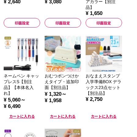
¥ 2,640
¥ 3,080
アカラー【別注
品】
¥ 1,650
印面設定
印面設定
印面設定
ネームペン キャッ
おむつポンつけか
おなまえスタンプ
プレスS【別注
えタイプ・追加印
入学準備BOX デラ
品】【本体名入
面【別注品】
ックス23点セット
れ】
【別注品】
¥ 1,320～
¥ 2,750
¥ 5,060～
¥ 1,958
¥ 6,490
カートに入れる
カートに入れる
カートに入れる