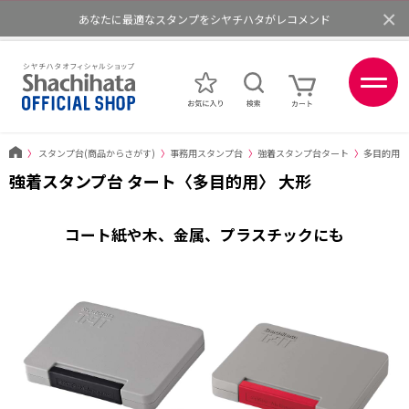
×
あなたに最適なスタンプをシヤチハタがレコメンド
ポイントが貯まる、使える、会員限定ポイントプログラム
〉
スタンプ台(商品からさがす)
〉
事務用スタンプ台
〉
強着スタンプ台タート
〉
多目的用ス
強着スタンプ台 タート〈多目的用〉 大形
コート紙や木、金属、プラスチックにも