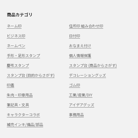
商品カテゴリ
ネーム印
住所印 組み合わせ印
ビジネス印
日付印
ネームペン
おなまえ付け
手形・足形スタンプ
個人情報保護
慶弔スタンプ
スタンプ台 (商品からさがす)
スタンプ台 (目的からさがす)
デコレーショングッズ
印鑑
ゴム印
朱肉・印章用品
工業/産業/DIY
筆記具・文具
アイデアグッズ
キャラクターコラボ
事務用品
補充インキ/備品/部品