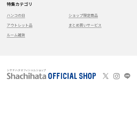
特集カテゴリ
ハンコの日
ショップ限定商品
アウトレット品
まとめ買いサービス
ルーム雑貨
新規会員登録
カート
ログイン
ショッピングガイド
お問い合わせ
よくあるご質問
会社案内
特定商取引法に基
プライバシーポ
利用
Shachi-maga(シ
Monet
づく表記
リシー
規約
ヤチマガ)
(モネ)
copyright © 1995
-2026
Shachihata Inc. All rights reserved.