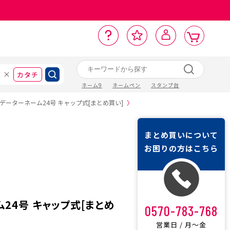
カ
お
入
サ
ロ
ー
イ
ー
気
り
ト
ポ
グ
ン
ト
に
カタチ
ネーム9
ネームペン
スタンプ台
データーネーム24号 キャップ式[まとめ買い]
〉
まとめ買いについて
お困りの方はこちら
24号 キャップ式[まとめ
0570-783-768
営業日 / 月〜金