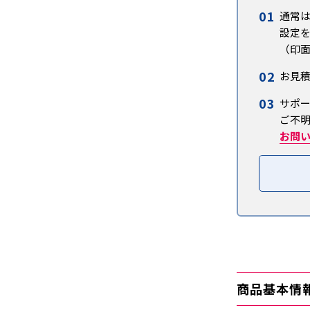
01
通常
設定
（印
02
お見
03
サポ
ご不
お問
商品基本情