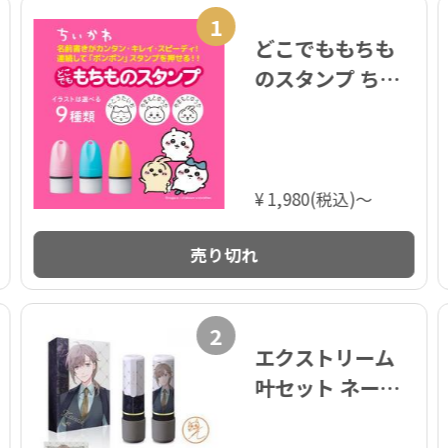
1
どこでももちも
のスタンプ ちい
かわ【メールオ
ーダー式】
¥ 1,980(税込)～
売り切れ
2
エクストリーム
叶セット ネーム9
【メンバーデザ
イン印面】(にじ