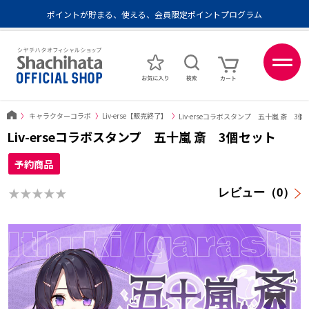
ポイントが貯まる、使える、会員限定ポイントプログラム
メール便1,500円以上 / 宅配便3,500円以上のお買い物で送料無料
あなたに最適なスタンプをシヤチハタがレコメンド
ポイントが貯まる、使える、会員限定ポイントプログラム
〉
キャラクターコラボ
〉
Liv-erse【販売終了】
〉
Liv-erseコラボスタンプ 五十嵐 斎 3
Liv-erseコラボスタンプ 五十嵐 斎 3個セット
予約商品
★★★★★
レビュー（0）