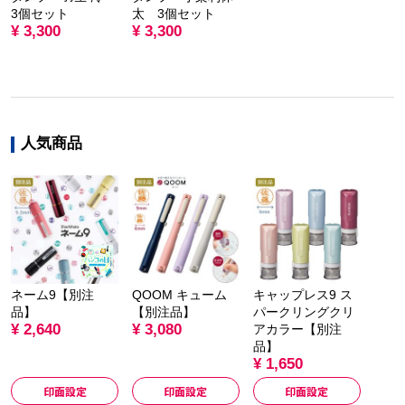
3個セット
太 3個セット
¥ 3,300
¥ 3,300
人気商品
ネーム9【別注
QOOM キューム
キャップレス9 ス
品】
【別注品】
パークリングクリ
¥ 2,640
¥ 3,080
アカラー【別注
品】
¥ 1,650
印面設定
印面設定
印面設定