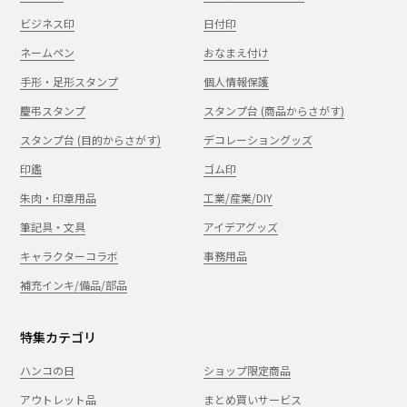
ビジネス印
日付印
ネームペン
おなまえ付け
手形・足形スタンプ
個人情報保護
慶弔スタンプ
スタンプ台 (商品からさがす)
スタンプ台 (目的からさがす)
デコレーショングッズ
印鑑
ゴム印
朱肉・印章用品
工業/産業/DIY
筆記具・文具
アイデアグッズ
キャラクターコラボ
事務用品
補充インキ/備品/部品
特集カテゴリ
ハンコの日
ショップ限定商品
アウトレット品
まとめ買いサービス