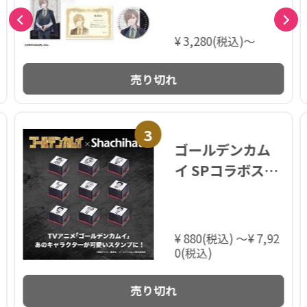
さんじコラボ 第2
弾)【数量限定】
¥ 3,280(税込)～
売り切れ
3
ゴールデンカム
イ SPコラボスタ
ンパー
¥ 880(税込) ～¥ 7,92
0(税込)
売り切れ