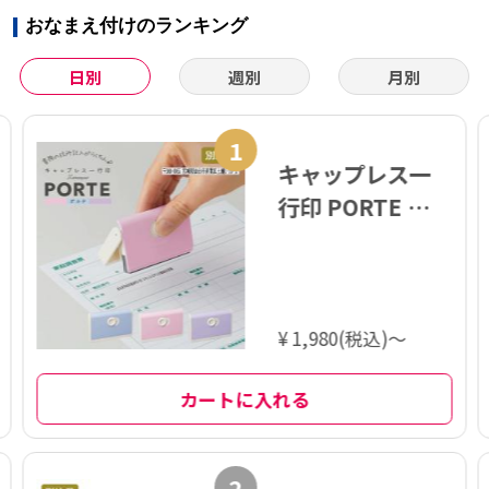
おなまえ付けのランキング
日別
週別
月別
1
キャップレス一
行印 PORTE ポル
テ (5×60mm)
ヨコ【別注品】
¥ 1,980(税込)～
カートに入れる
2