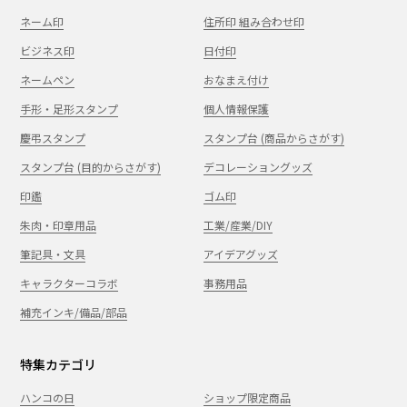
ネーム印
住所印 組み合わせ印
ビジネス印
日付印
ネームペン
おなまえ付け
手形・足形スタンプ
個人情報保護
慶弔スタンプ
スタンプ台 (商品からさがす)
スタンプ台 (目的からさがす)
デコレーショングッズ
印鑑
ゴム印
朱肉・印章用品
工業/産業/DIY
筆記具・文具
アイデアグッズ
キャラクターコラボ
事務用品
補充インキ/備品/部品
特集カテゴリ
ハンコの日
ショップ限定商品