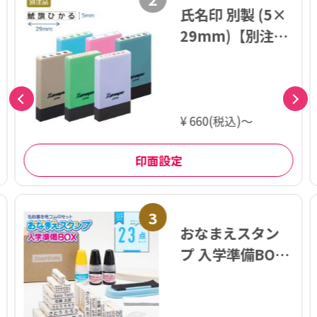
氏名印 別製 (5×
29mm)【別注
品】
¥ 660(税込)～
印面設定
3
おなまえスタン
プ 入学準備BOX
デラックス23点
セット【別注