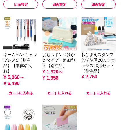
印面設定
印面設定
印面設定
ネームペン キャッ
おむつポンつけか
おなまえスタンプ
プレスS【別注
えタイプ・追加印
入学準備BOX デラ
品】【本体名入
面【別注品】
ックス23点セット
れ】
【別注品】
¥ 1,320～
¥ 2,750
¥ 5,060～
¥ 1,958
¥ 6,490
カートに入れる
カートに入れる
カートに入れる