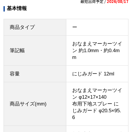
最短出荷予定 /
2026/08/17
基本情報
商品タイプ
ー
おなまえマーカーツイ
筆記幅
ン 約1.0mm・約0.4m
m
容量
にじみガード 12ml
おなまえマーカーツイ
ン φ12×17×140
商品サイズ(mm)
布用下地スプレー に
じみガード φ20.5×95.
6